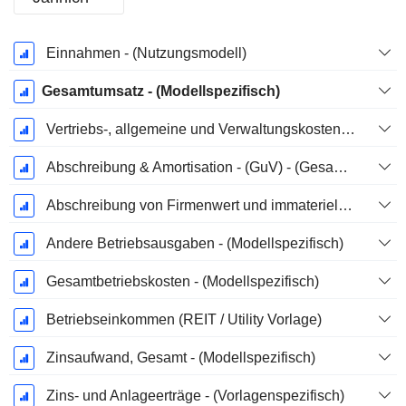
Ende d.
Einnahmen - (Nutzungsmodell)
Geschäftsjahres:
Dezember
Gesamtumsatz - (Modellspezifisch)
Vertriebs-, allgemeine und Verwaltungskosten, Gesamt - (Modellspezifisch)
Abschreibung & Amortisation - (GuV) - (Gesammelt)
Abschreibung von Firmenwert und immateriellen Vermögenswerten - (GuV) - (Modellspezifisch)
Andere Betriebsausgaben - (Modellspezifisch)
Gesamtbetriebskosten - (Modellspezifisch)
Betriebseinkommen (REIT / Utility Vorlage)
Zinsaufwand, Gesamt - (Modellspezifisch)
Zins- und Anlageerträge - (Vorlagenspezifisch)