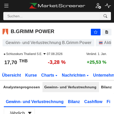
B.GRIMM POWER
17,70
฿
-3,28 %
B.GRIMM POWER
Gewinn- und Verlustrechnung B.Grimm Power
Aktie
Schlusskurs
Thailand S.E.
07.08.2026
Veränd. 1. Jan.
THB
-3,28 %
17,70
+25,53 %
Übersicht
Kurse
Charts
Nachrichten
Unterneh
Analystenprognosen
Gewinn- und Verlustrechnung
Bilanz
Gewinn- und Verlustrechnung
Bilanz
Cashflow
Fin
Jährlich