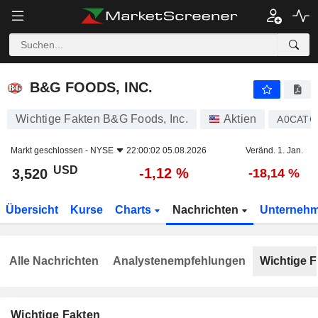
B&G FOODS, INC.
3,520
$
-1,12 %
B&G FOODS, INC.
Wichtige Fakten B&G Foods, Inc.
Aktien
A0CATC
Markt geschlossen -
NYSE
22:00:02 05.08.2026
Veränd. 1. Jan.
USD
-1,12 %
3,520
-18,14 %
Übersicht
Kurse
Charts
Nachrichten
Unterneh
Alle Nachrichten
Analystenempfehlungen
Wichtige F
Wichtige Fakten