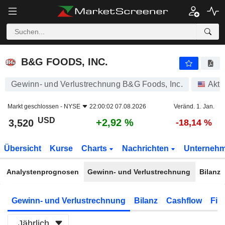
B&G FOODS, INC.
3,520
$
+2,92 %
B&G FOODS, INC.
Gewinn- und Verlustrechnung B&G Foods, Inc.
Akti
Markt geschlossen -
NYSE
22:00:02 07.08.2026
Veränd. 1. Jan.
USD
+2,92 %
3,520
-18,14 %
Übersicht
Kurse
Charts
Nachrichten
Unterneh
Analystenprognosen
Gewinn- und Verlustrechnung
Bilanz
Gewinn- und Verlustrechnung
Bilanz
Cashflow
Fin
Jährlich