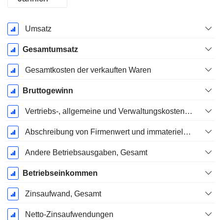
Ende d.
Umsatz
Geschäftsjahres:
Januar
Gesamtumsatz
Gesamtkosten der verkauften Waren
Bruttogewinn
Vertriebs-, allgemeine und Verwaltungskosten, Gesamt
Abschreibung von Firmenwert und immateriellen Vermögenswerten - (GuV)
Andere Betriebsausgaben, Gesamt
Betriebseinkommen
Zinsaufwand, Gesamt
Netto-Zinsaufwendungen