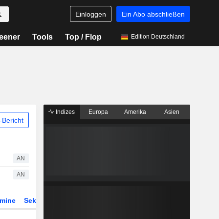
Einloggen
Ein Abo abschließen
eener
Tools
Top / Flop
Edition Deutschland
Indizes
Europa
Amerika
Asien
Bericht
AN
AN
rmine
Sektor
Derivate
ETFs