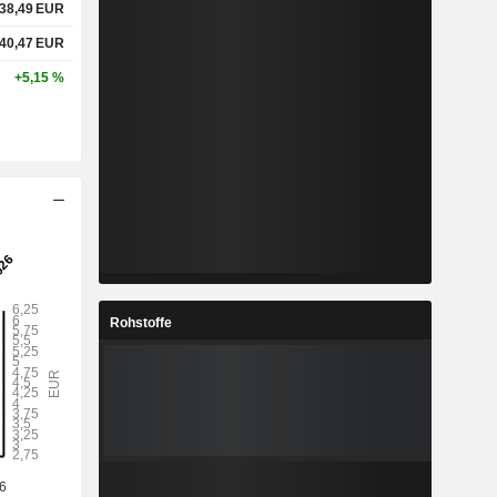
38,49
EUR
40,47
EUR
+5,15 %
Rohstoffe