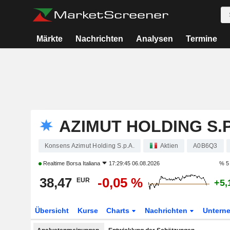
Märkte
Nachrichten
Analysen
Termine
AZIMUT HOLDING S.P
Konsens Azimut Holding S.p.A.
Aktien
A0B6Q3
Realtime
Borsa Italiana
17:29:45 06.08.2026
% 5
38,47
-0,05 %
EUR
+5,
Übersicht
Kurse
Charts
Nachrichten
Untern