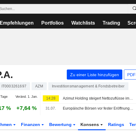
Empfehlungen
Portfolios
Watchlists
Trading
Scr
.A.
Zu einer Liste hinzufügen
PDF-
IT0003261697
AZM
Investitionsmanagement & Fondsbetreiber
 Tage
Veränd. 1. Jan.
14:28
Azimut Holding steigert Nettozuflüsse im Juli auf EUR1,1 Mrd.
17 %
+7,64 %
31.07.
Europäische Börsen vor fester Eröffnung; Fokus auf Inflation
ehmen
Finanzen
Bewertung
Konsens
Ratings
Te