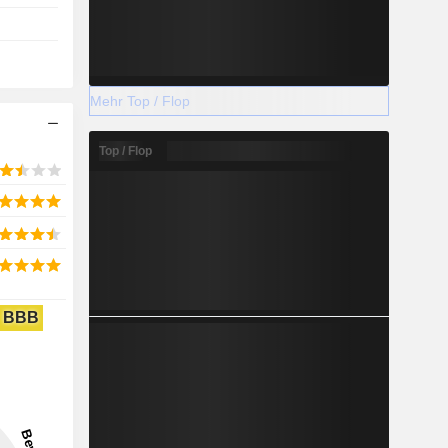
Mehr Top / Flop
Top / Flop
BBB