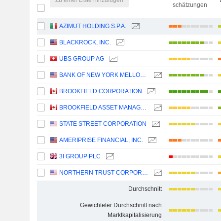
schätzungen
AZIMUT HOLDING S.P.A.
BLACKROCK, INC.
UBS GROUP AG
BANK OF NEW YORK MELLON CORPORATION (THE)
BROOKFIELD CORPORATION
BROOKFIELD ASSET MANAGEMENT LTD.
STATE STREET CORPORATION
AMERIPRISE FINANCIAL, INC.
3I GROUP PLC
NORTHERN TRUST CORPORATION
Durchschnitt
Gewichteter Durchschnitt nach
Marktkapitalisierung