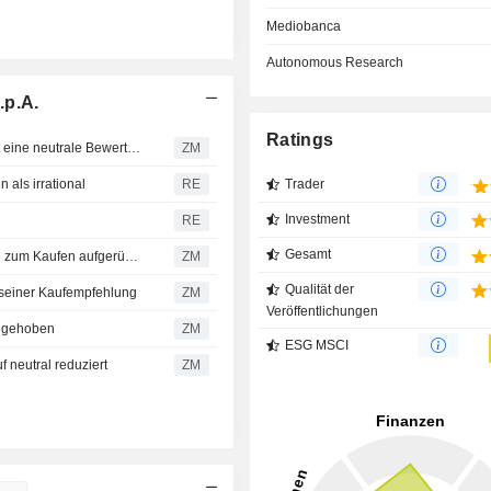
Mediobanca
Autonomous Research
.p.A.
Ratings
AZIMUT HOLDING S.P.A. : Deutsche Bank Research gibt eine neutrale Bewertung ab
ZM
als irrational
RE
Trader
Investment
RE
Gesamt
AZIMUT HOLDING S.P.A. : Von Deutsche Bank Research zum Kaufen aufgerüstet
ZM
Qualität der
 seiner Kaufempfehlung
ZM
Veröffentlichungen
ngehoben
ZM
ESG MSCI
neutral reduziert
ZM