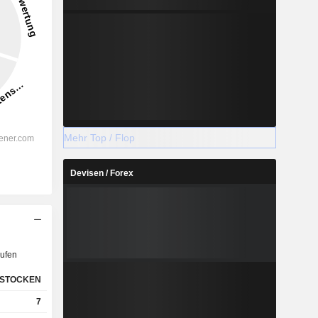
Mehr Top / Flop
Devisen / Forex
ufen
STOCKEN
7