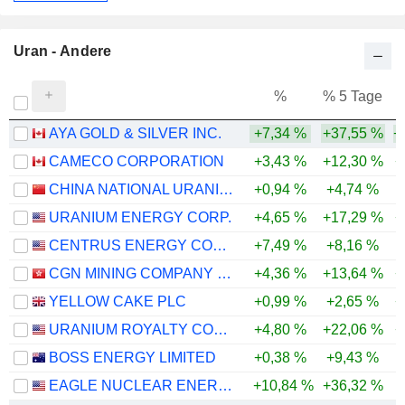
Uran - Andere
%
% 5 Tage
%
AYA GOLD & SILVER INC.
+7,34 %
+37,55 %
+
CAMECO CORPORATION
+3,43 %
+12,30 %
+
CHINA NATIONAL URANIUM CO., LTD.
+0,94 %
+4,74 %
URANIUM ENERGY CORP.
+4,65 %
+17,29 %
+
CENTRUS ENERGY CORP.
+7,49 %
+8,16 %
-
CGN MINING COMPANY LIMITED
+4,36 %
+13,64 %
+
YELLOW CAKE PLC
+0,99 %
+2,65 %
+
URANIUM ROYALTY CORP.
+4,80 %
+22,06 %
+
BOSS ENERGY LIMITED
+0,38 %
+9,43 %
-
EAGLE NUCLEAR ENERGY CORP.
+10,84 %
+36,32 %
-