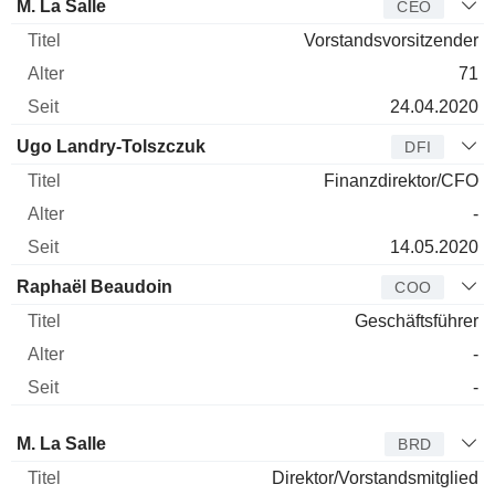
Manager
Titel
Alter
Seit
M. La Salle
CEO
Vorstandsvorsitzender
71
24.04.2020
Ugo Landry-Tolszczuk
DFI
Finanzdirektor/CFO
-
14.05.2020
Raphaël Beaudoin
COO
Geschäftsführer
-
-
Verwaltungsratsmitglied
Titel
Alter
Seit
M. La Salle
BRD
Direktor/Vorstandsmitglied