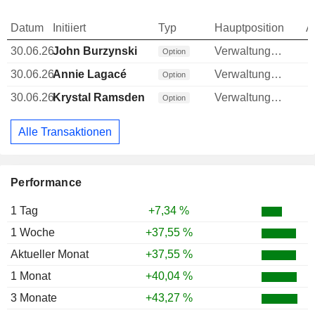
Datum
Initiiert
Typ
Hauptposition
A
30.06.26
John Burzynski
Verwaltungsratsmitglied
Option
30.06.26
Annie Lagacé
Verwaltungsratsmitglied
Option
30.06.26
Krystal Ramsden
Verwaltungsratsmitglied
Option
Alle Transaktionen
Performance
1 Tag
+7,34 %
1 Woche
+37,55 %
Aktueller Monat
+37,55 %
1 Monat
+40,04 %
3 Monate
+43,27 %