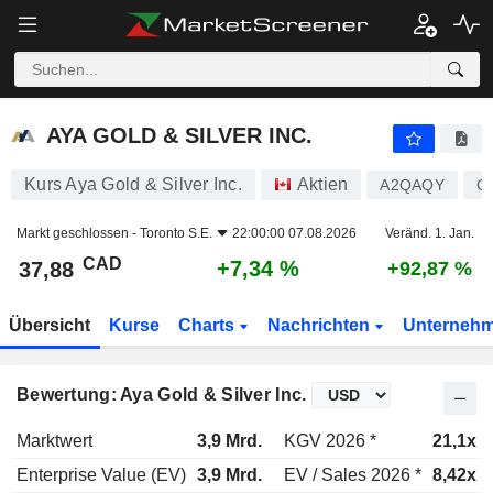
AYA GOLD & SILVER INC.
37,88
$
+7,34 %
AYA GOLD & SILVER INC.
Kurs Aya Gold & Silver Inc.
Aktien
A2QAQY
C
Markt geschlossen -
Toronto S.E.
22:00:00 07.08.2026
Veränd. 1. Jan.
CAD
+7,34 %
37,88
+92,87 %
Übersicht
Kurse
Charts
Nachrichten
Unterneh
Bewertung: Aya Gold & Silver Inc.
Marktwert
3,9 Mrd.
KGV 2026 *
21,1x
Enterprise Value (EV)
3,9 Mrd.
EV / Sales 2026 *
8,42x