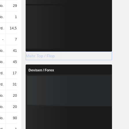
io.
295 Mio.
272 Mio.
362 Mio.
io.
15 Mio.
1 Mio.
8 Mio.
rd.
14,52 Mrd.
19,5 Mrd.
20,13 Mrd.
-
78 Mio.
41 Mio.
47 Mio.
io.
410 Mio.
372 Mio.
374 Mio.
Mehr Top / Flop
io.
453 Mio.
345 Mio.
481 Mio.
Devisen / Forex
d.
173 Mrd.
186 Mrd.
216 Mrd.
d.
319 Mrd.
345 Mrd.
384 Mrd.
io.
200 Mio.
200 Mio.
-
io.
200 Mio.
200 Mio.
-
io.
901 Mio.
881 Mio.
1,01 Mrd.