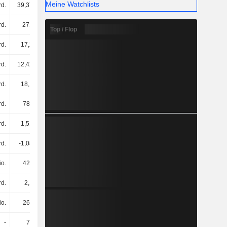
Meine Watchlists
rd.
39,37 Mrd.
52,4 Mrd.
61,82 Mrd.
d.
271 Mrd.
288 Mrd.
329 Mrd.
Top / Flop
rd.
17,2 Mrd.
23,48 Mrd.
18,2 Mrd.
rd.
12,42 Mrd.
14,98 Mrd.
17,64 Mrd.
rd.
18,1 Mrd.
18,27 Mrd.
19,16 Mrd.
rd.
788 Mio.
821 Mio.
834 Mio.
rd.
1,51 Mrd.
985 Mio.
1,22 Mrd.
rd.
-1,08 Mrd.
-630 Mio.
-692 Mio.
io.
424 Mio.
355 Mio.
526 Mio.
rd.
2,1 Mrd.
2,58 Mrd.
4,42 Mrd.
io.
266 Mio.
723 Mio.
1,72 Mrd.
-
77 Mio.
-
89 Mio.