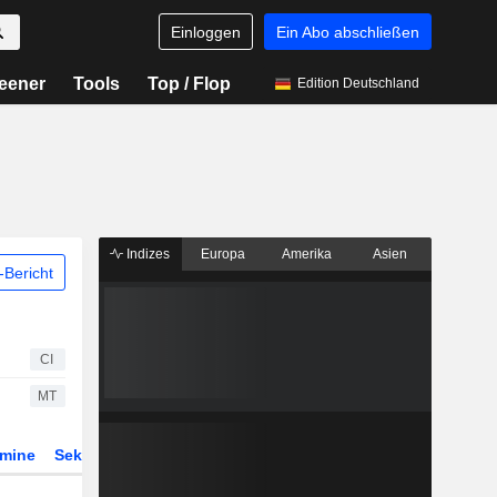
Einloggen
Ein Abo abschließen
eener
Tools
Top / Flop
Edition Deutschland
Indizes
Europa
Amerika
Asien
Bericht
CI
MT
rmine
Sektor
Derivate
ETFs