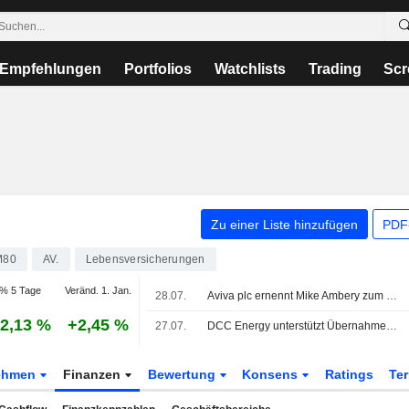
Empfehlungen
Portfolios
Watchlists
Trading
Scr
Zu einer Liste hinzufügen
PDF-
M80
AV.
Lebensversicherungen
% 5 Tage
Veränd. 1. Jan.
28.07.
Aviva plc ernennt Mike Ambery zum Director of Wealth Policy
2,13 %
+2,45 %
27.07.
DCC Energy unterstützt Übernahmeangebot über 5,75 Mrd. GBP von KKR und Bridgepoint Group
ehmen
Finanzen
Bewertung
Konsens
Ratings
Te