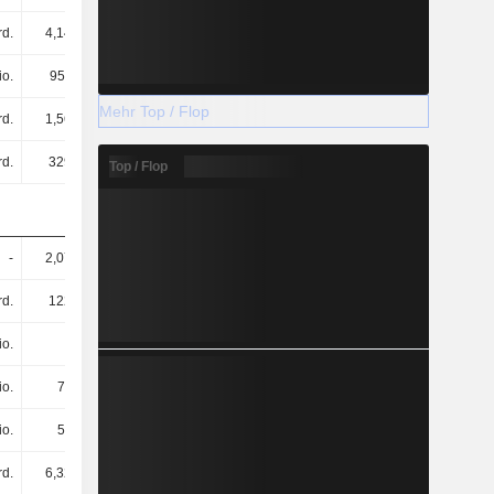
rd.
4,14 Mrd.
3,36 Mrd.
3,19 Mrd.
io.
958 Mio.
614 Mio.
59 Mio.
Mehr Top / Flop
rd.
1,56 Mrd.
869 Mio.
951 Mio.
d.
329 Mrd.
354 Mrd.
395 Mrd.
Top / Flop
-
2,07 Mrd.
1,97 Mrd.
2,13 Mrd.
d.
122 Mrd.
124 Mrd.
133 Mrd.
io.
-
-
-
io.
77 Mio.
74 Mio.
88 Mio.
io.
51 Mio.
7,4 Mrd.
6,45 Mrd.
rd.
6,32 Mrd.
5,56 Mrd.
5,54 Mrd.