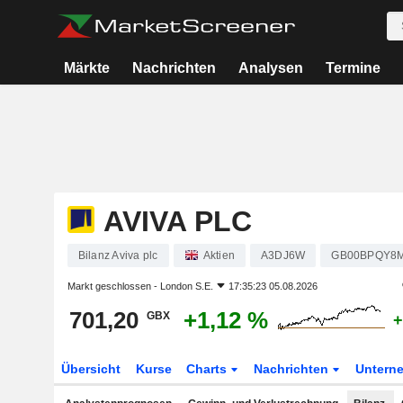
Märkte
Nachrichten
Analysen
Termine
AVIVA PLC
Bilanz Aviva plc
Aktien
A3DJ6W
GB00BPQY8
Markt geschlossen -
London S.E.
17:35:23 05.08.2026
701,20
+1,12 %
GBX
+
Übersicht
Kurse
Charts
Nachrichten
Untern