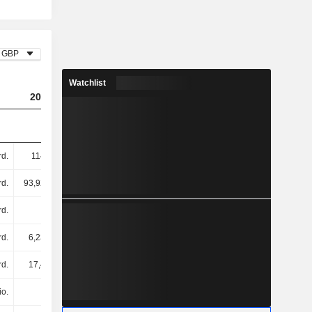
GBP
Watchlist
2023
2024
2025
d.
114 Mrd.
116 Mrd.
128 Mrd.
rd.
93,92 Mrd.
97,34 Mrd.
115 Mrd.
rd.
-
-
-
rd.
6,23 Mrd.
6,31 Mrd.
6,99 Mrd.
rd.
17,4 Mrd.
16,24 Mrd.
16,82 Mrd.
io.
-
-
-