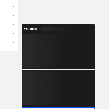
-
-
-
Watchlist
-
-