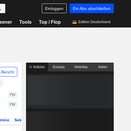
Einloggen
Ein Abo abschließen
eener
Tools
Top / Flop
Edition Deutschland
Indizes
Europa
Amerika
Asien
Bericht
FW
FW
rmine
Sektor
Derivate
ETFs