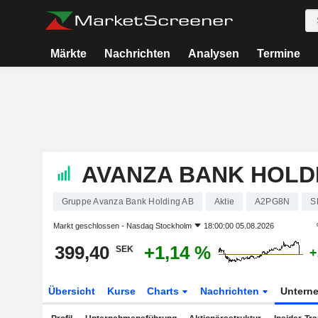
Märkte
Nachrichten
Analysen
Termine
AVANZA BANK HOLD
Gruppe Avanza Bank Holding AB
Aktie
A2PG8N
S
Markt geschlossen -
Nasdaq Stockholm
18:00:00 05.08.2026
399,40
+1,14 %
SEK
+
Übersicht
Kurse
Charts
Nachrichten
Untern