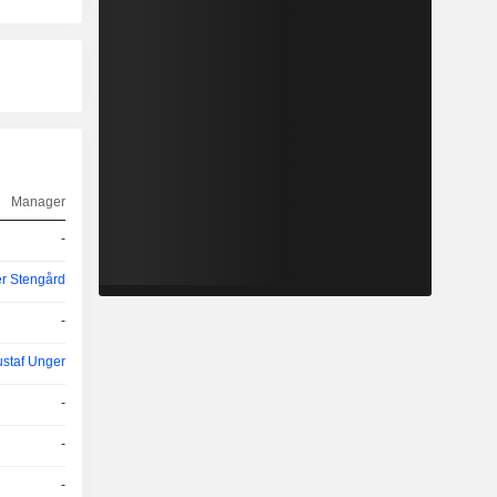
Manager
-
r Stengård
-
staf Unger
-
-
-