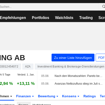
Empfehlungen
Portfolios
Watchlists
Trading
Scr
ING AB
Zu einer Liste hinzufügen
PDF-
E0012454072
AZA
Investment Banking & Brokerage-Dienstleistungen
% 5 Tage
Veränd. 1. Jan.
05.08.
Nach den Monatszahlen: Pareto bekräftigt Kaufempfehlung für Avanza - Halten für Nordnet
2,94 %
+13,11 %
05.08.
Avanzas Nettozufluss stieg im Juli sequenziell um 23 %
ehmen
Finanzen
Bewertung
Konsens
Ratings
Te