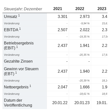
2021
2022
2023
Steuerjahr: Dezember
1
Umsatz
3.301
2.973
3.43
Veränderung
-
-9,94 %
15,61
1
EBITDA
2.507
2.022
2.37
Veränderung
-
-19,35 %
17,56
Betriebsergebnis
2.437
1.941
2.28
1
(EBIT)
Veränderung
-
-20,35 %
17,93
Gezahlte Zinsen
-
-
Gewinn vor Steuern
2.437
1.940
2.29
1
(EBT)
Veränderung
-
-20,39 %
18,14
1
Nettoergebnis
2.047
1.666
1.98
Veränderung
-
-18,61 %
18,97
Datum der
20.01.22
20.01.23
19.01.2
Veröffentlichung