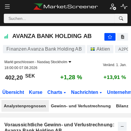
AVANZA BANK HOLDING AB
402,20
kr
+1,28 %
AVANZA BANK HOLDING AB
Finanzen Avanza Bank Holding AB
Aktien
A2PG
Markt geschlossen -
Nasdaq Stockholm
Veränd. 1. Jan.
18:00:00 07.08.2026
SEK
+1,28 %
402,20
+13,91 %
Übersicht
Kurse
Charts
Nachrichten
Unterneh
Analystenprognosen
Gewinn- und Verlustrechnung
Bilanz
Voraussichtliche Gewinn- und Verlustrechnung:
Avanza Bank Holding AB