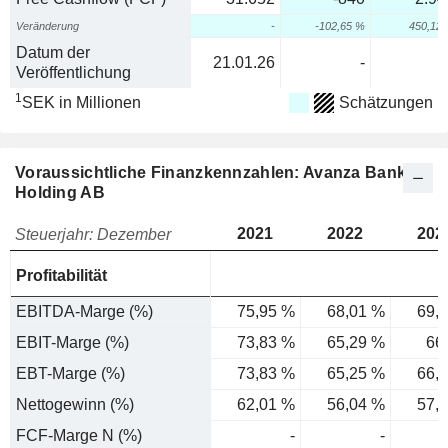
Veränderung
-
-102,65 %
450,12
Datum der
21.01.26
-
Veröffentlichung
1
SEK in Millionen
Schätzungen
Voraussichtliche Finanzkennzahlen: Avanza Bank
Holding AB
2021
2022
202
Steuerjahr: Dezember
Profitabilität
EBITDA-Marge (%)
75,95 %
68,01 %
69,
EBIT-Marge (%)
73,83 %
65,29 %
66
EBT-Marge (%)
73,83 %
65,25 %
66,
Nettogewinn (%)
62,01 %
56,04 %
57,
FCF-Marge N (%)
-
-