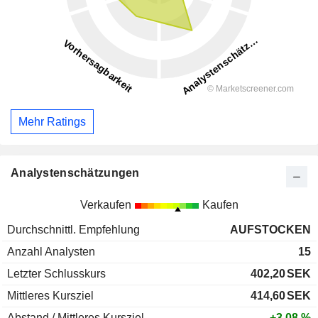
Mehr Ratings
Analystenschätzungen
Verkaufen
Kaufen
Durchschnittl. Empfehlung
AUFSTOCKEN
Anzahl Analysten
15
Letzter Schlusskurs
402,20
SEK
Mittleres Kursziel
414,60
SEK
Abstand / Mittleres Kursziel
+3,08 %