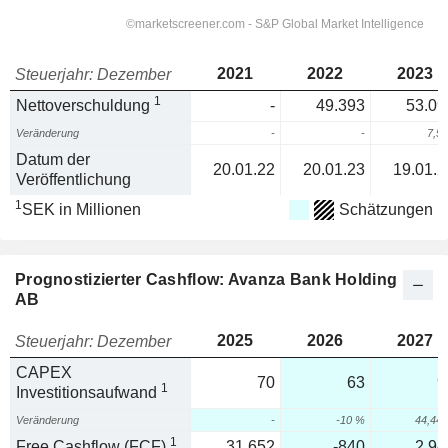
2021
2022
2023
Steuerjahr: Dezember
1
Nettoverschuldung
-
49.393
53.09
Veränderung
-
-
7,5
Datum der
20.01.22
20.01.23
19.01.2
Veröffentlichung
1
SEK in Millionen
Schätzungen
Prognostizierter Cashflow: Avanza Bank Holding
AB
2025
2026
2027
Steuerjahr: Dezember
CAPEX
70
63
9
1
Investitionsaufwand
Veränderung
-
-10 %
44,44
1
Free Cashflow (FCF)
31.652
-840
2.94