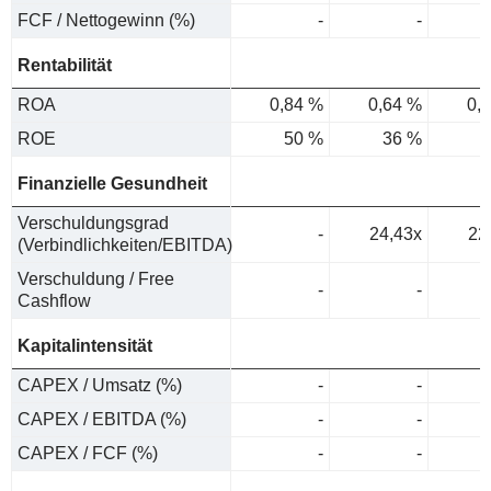
FCF / Nettogewinn (%)
-
-
Rentabilität
ROA
0,84 %
0,64 %
0,
ROE
50 %
36 %
3
Finanzielle Gesundheit
Verschuldungsgrad
-
24,43x
22
(Verbindlichkeiten/EBITDA)
Verschuldung / Free
-
-
Cashflow
Kapitalintensität
CAPEX / Umsatz (%)
-
-
CAPEX / EBITDA (%)
-
-
CAPEX / FCF (%)
-
-