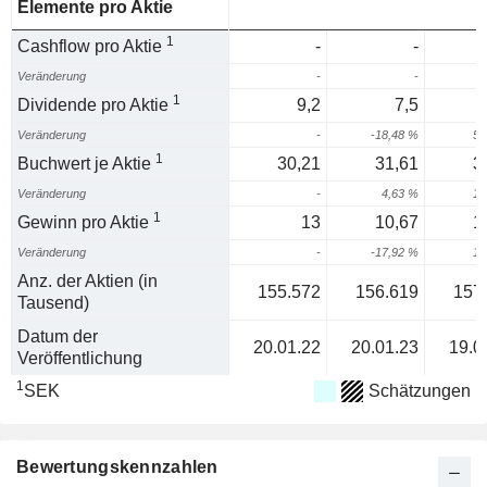
Elemente pro Aktie
1
Cashflow pro Aktie
-
-
Veränderung
-
-
1
Dividende pro Aktie
9,2
7,5
Veränderung
-
-18,48 %
53
1
Buchwert je Aktie
30,21
31,61
3
Veränderung
-
4,63 %
17
1
Gewinn pro Aktie
13
10,67
1
Veränderung
-
-17,92 %
18
Anz. der Aktien (in
155.572
156.619
157
Tausend)
Datum der
20.01.22
20.01.23
19.0
Veröffentlichung
1
SEK
Schätzungen
Bewertungskennzahlen