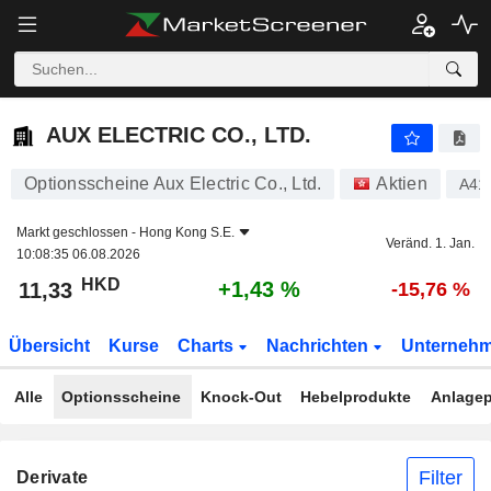
AUX ELECTRIC CO., LTD.
11,33
$
+1,43 %
AUX ELECTRIC CO., LTD.
Optionsscheine Aux Electric Co., Ltd.
Aktien
A41
Markt geschlossen -
Hong Kong S.E.
Veränd. 1. Jan.
10:08:35 06.08.2026
HKD
+1,43 %
11,33
-15,76 %
Übersicht
Kurse
Charts
Nachrichten
Unterneh
Alle
Optionsscheine
Knock-Out
Hebelprodukte
Anlagep
Filter
Derivate