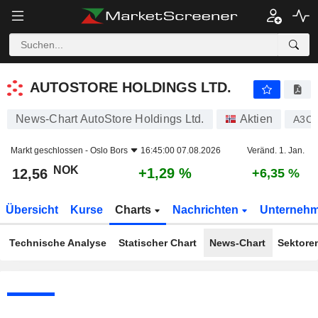
AUTOSTORE HOLDINGS LTD.
12,56
kr
+1,29 %
AUTOSTORE HOLDINGS LTD.
News-Chart AutoStore Holdings Ltd.
Aktien
A3C
Markt geschlossen -
Oslo Bors
16:45:00 07.08.2026
Veränd. 1. Jan.
NOK
+1,29 %
12,56
+6,35 %
Übersicht
Kurse
Charts
Nachrichten
Unterneh
Technische Analyse
Statischer Chart
News-Chart
Sektore