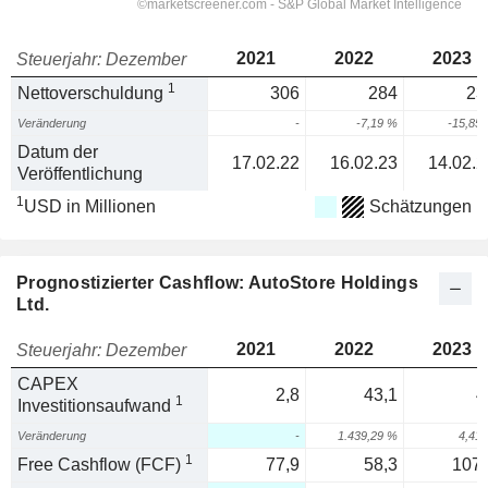
2021
2022
2023
Steuerjahr: Dezember
1
Nettoverschuldung
306
284
23
Veränderung
-
-7,19 %
-15,85
Datum der
17.02.22
16.02.23
14.02.2
Veröffentlichung
1
USD in Millionen
Schätzungen
Prognostizierter Cashflow: AutoStore Holdings
Ltd.
2021
2022
2023
Steuerjahr: Dezember
CAPEX
2,8
43,1
4
1
Investitionsaufwand
Veränderung
-
1.439,29 %
4,41
1
Free Cashflow (FCF)
77,9
58,3
107,