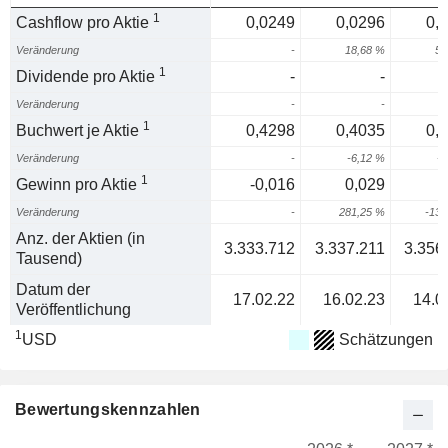
1
Cashflow pro Aktie
0,0249
0,0296
0,
Veränderung
-
18,68 %
50
1
Dividende pro Aktie
-
-
Veränderung
-
-
1
Buchwert je Aktie
0,4298
0,4035
0,
Veränderung
-
-6,12 %
-5
1
Gewinn pro Aktie
-0,016
0,029
-
Veränderung
-
281,25 %
-134
Anz. der Aktien (in
3.333.712
3.337.211
3.356
Tausend)
Datum der
17.02.22
16.02.23
14.0
Veröffentlichung
1
USD
Schätzungen
Bewertungskennzahlen