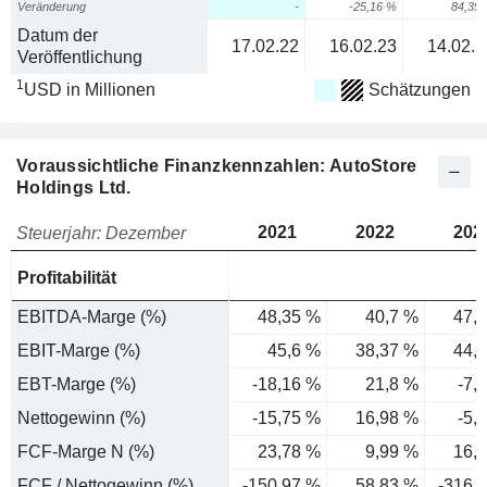
Veränderung
-
-25,16 %
84,39
Datum der
17.02.22
16.02.23
14.02.2
Veröffentlichung
1
USD in Millionen
Schätzungen
Voraussichtliche Finanzkennzahlen: AutoStore
Holdings Ltd.
2021
2022
202
Steuerjahr: Dezember
Profitabilität
EBITDA-Marge (%)
48,35 %
40,7 %
47,
EBIT-Marge (%)
45,6 %
38,37 %
44,
EBT-Marge (%)
-18,16 %
21,8 %
-7,
Nettogewinn (%)
-15,75 %
16,98 %
-5,
FCF-Marge N (%)
23,78 %
9,99 %
16,
FCF / Nettogewinn (%)
-150,97 %
58,83 %
-316,