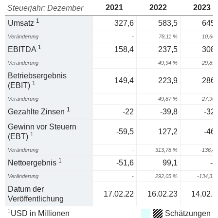
2021
2022
2023
Steuerjahr: Dezember
1
Umsatz
327,6
583,5
645,
Veränderung
-
78,11 %
10,66
1
EBITDA
158,4
237,5
308,
Veränderung
-
49,94 %
29,89
Betriebsergebnis
149,4
223,9
286,
1
(EBIT)
Veränderung
-
49,87 %
27,96
1
Gezahlte Zinsen
-22
-39,8
-32,
Gewinn vor Steuern
-59,5
127,2
-46,
1
(EBT)
Veränderung
-
313,78 %
-136,4
1
Nettoergebnis
-51,6
99,1
-3
Veränderung
-
292,05 %
-134,31
Datum der
17.02.22
16.02.23
14.02.2
Veröffentlichung
1
USD in Millionen
Schätzungen