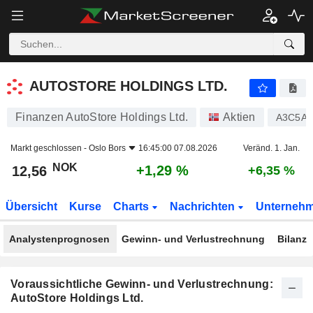
AUTOSTORE HOLDINGS LTD.
12,56
kr
+1,29 %
AUTOSTORE HOLDINGS LTD.
Finanzen AutoStore Holdings Ltd.
Aktien
A3C5A3
Markt geschlossen -
Oslo Bors
16:45:00 07.08.2026
Veränd. 1. Jan.
NOK
+1,29 %
12,56
+6,35 %
Übersicht
Kurse
Charts
Nachrichten
Unterneh
Analystenprognosen
Gewinn- und Verlustrechnung
Bilanz
Voraussichtliche Gewinn- und Verlustrechnung:
AutoStore Holdings Ltd.