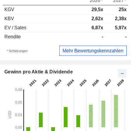
2026 *
2027 *
KGV
29,5x
25x
KBV
2,62x
2,38x
EV / Sales
6,87x
5,97x
Rendite
-
-
Mehr Bewertungskennzahlen
* Schätzungen
Gewinn pro Aktie & Dividende