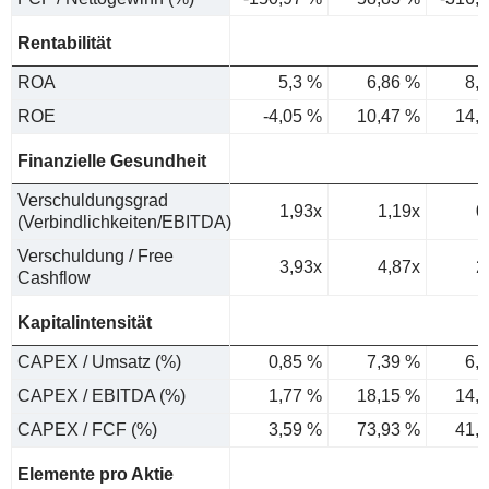
Rentabilität
ROA
5,3 %
6,86 %
8,
ROE
-4,05 %
10,47 %
14,
Finanzielle Gesundheit
Verschuldungsgrad
1,93x
1,19x
0
(Verbindlichkeiten/EBITDA)
Verschuldung / Free
3,93x
4,87x
2
Cashflow
Kapitalintensität
CAPEX / Umsatz (%)
0,85 %
7,39 %
6,
CAPEX / EBITDA (%)
1,77 %
18,15 %
14,
CAPEX / FCF (%)
3,59 %
73,93 %
41,
Elemente pro Aktie