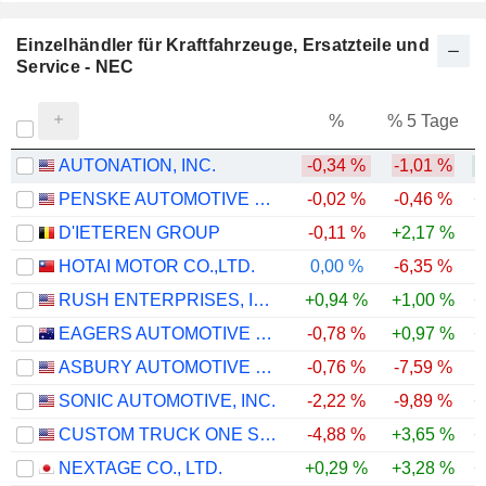
Einzelhändler für Kraftfahrzeuge, Ersatzteile und
Service - NEC
%
% 5 Tage
%
AUTONATION, INC.
-0,34 %
-1,01 %
PENSKE AUTOMOTIVE GROUP, INC.
-0,02 %
-0,46 %
+
D'IETEREN GROUP
-0,11 %
+2,17 %
HOTAI MOTOR CO.,LTD.
0,00 %
-6,35 %
RUSH ENTERPRISES, INC.
+0,94 %
+1,00 %
+
EAGERS AUTOMOTIVE LIMITED
-0,78 %
+0,97 %
+
ASBURY AUTOMOTIVE GROUP, INC.
-0,76 %
-7,59 %
SONIC AUTOMOTIVE, INC.
-2,22 %
-9,89 %
+
CUSTOM TRUCK ONE SOURCE, INC.
-4,88 %
+3,65 %
+
NEXTAGE CO., LTD.
+0,29 %
+3,28 %
+