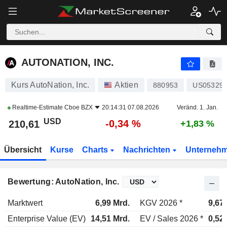
AUTONATION, INC.
210,61
$
-0,34 %
AUTONATION, INC.
Kurs AutoNation, Inc.
Aktien
880953
US05329
Realtime-Estimate
Cboe BZX
20:14:31 07.08.2026
Veränd. 1. Jan.
USD
-0,34 %
210,61
+1,83 %
Übersicht
Kurse
Charts
Nachrichten
Unterneh
Bewertung: AutoNation, Inc.
Marktwert
6,99 Mrd.
KGV 2026 *
9,67
Enterprise Value (EV)
14,51 Mrd.
EV / Sales 2026 *
0,52