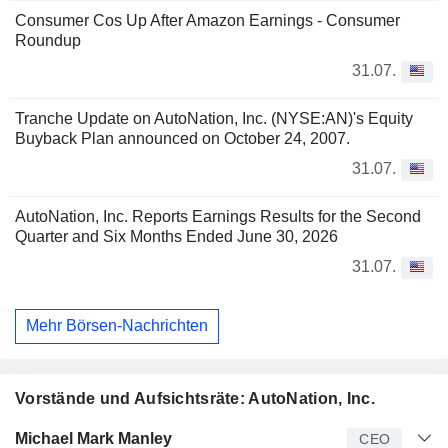
Consumer Cos Up After Amazon Earnings - Consumer
Roundup
31.07.
Tranche Update on AutoNation, Inc. (NYSE:AN)'s Equity
Buyback Plan announced on October 24, 2007.
31.07.
AutoNation, Inc. Reports Earnings Results for the Second
Quarter and Six Months Ended June 30, 2026
31.07.
Mehr Börsen-Nachrichten
Vorstände und Aufsichtsräte: AutoNation, Inc.
Manager
Titel
Alter
Seit
Michael Mark Manley
CEO