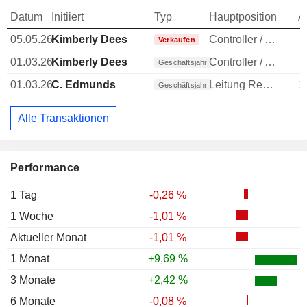
Datum
Initiiert
Typ
Hauptposition
A
05.05.26
Kimberly Dees
Controller / Auditor
-
Verkaufen
01.03.26
Kimberly Dees
Controller / Auditor
Geschäftsjahr
01.03.26
C. Edmunds
Leitung Rechtsabteilung
1
Geschäftsjahr
Alle Transaktionen
Performance
1 Tag
-0,26 %
1 Woche
-1,01 %
Aktueller Monat
-1,01 %
1 Monat
+9,69 %
3 Monate
+2,42 %
6 Monate
-0,08 %