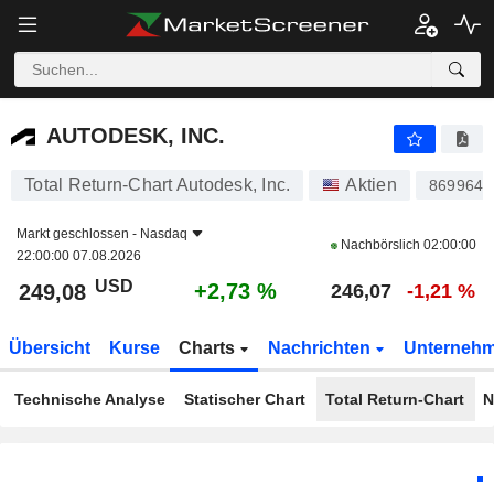
AUTODESK, INC.
249,08
$
+2,73 %
AUTODESK, INC.
Total Return-Chart Autodesk, Inc.
Aktien
869964
Markt geschlossen -
Nasdaq
Nachbörslich
02:00:00
22:00:00 07.08.2026
USD
+2,73 %
249,08
246,07
-1,21 %
Übersicht
Kurse
Charts
Nachrichten
Unterneh
Technische Analyse
Statischer Chart
Total Return-Chart
N