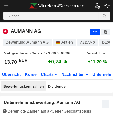
AUMANN AG
13,70
€
+0,74 %
AUMANN AG
Bewertung Aumann AG
Aktien
A2DAM0
DE00
Markt geschlossen -
Xetra
17:35:30 06.08.2026
Veränd. 1. Jan.
EUR
+0,74 %
13,70
+11,20 %
Übersicht
Kurse
Charts
Nachrichten
Unterneh
Bewertungskennzahlen
Dividende
Unternehmensbewertung: Aumann AG
Bereinigte Zahlen auf aktueller Geschäftsbasis