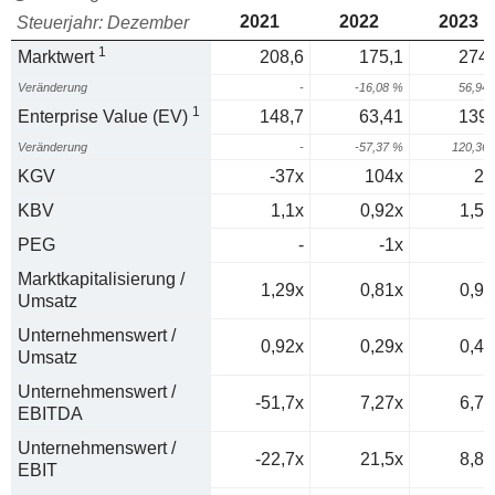
2021
2022
2023
Steuerjahr: Dezember
1
Marktwert
208,6
175,1
274,
Veränderung
-
-16,08 %
56,94
1
Enterprise Value (EV)
148,7
63,41
139,
Veränderung
-
-57,37 %
120,36
KGV
-37x
104x
29
KBV
1,1x
0,92x
1,52
PEG
-
-1x
0
Marktkapitalisierung /
1,29x
0,81x
0,95
Umsatz
Unternehmenswert /
0,92x
0,29x
0,48
Umsatz
Unternehmenswert /
-51,7x
7,27x
6,77
EBITDA
Unternehmenswert /
-22,7x
21,5x
8,82
EBIT