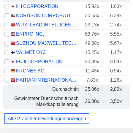
IHI CORPORATION
15.92x
1.63x
NORDSON CORPORATION
30.53x
6.34x
WUXI LEAD INTELLIGENT EQUIPMENT CO.,LTD.
23.13x
2.74x
ENPRO INC.
53.76x
5.55x
SUZHOU MAXWELL TECHNOLOGIES CO., LTD.
49.68x
5.67x
VALMET OYJ
15.25x
1.17x
FUJI CORPORATION
20.39x
3.04x
KRONES AG
11.43x
0.54x
HAITIAN INTERNATIONAL HOLDINGS LIMITED
7.83x
1.26x
Durchschnitt
25,06x
2,82x
Gewichteter Durchschnitt nach
26,00x
3,50x
Marktkapitalisierung
Alle Branchenbewertungen anzeigen