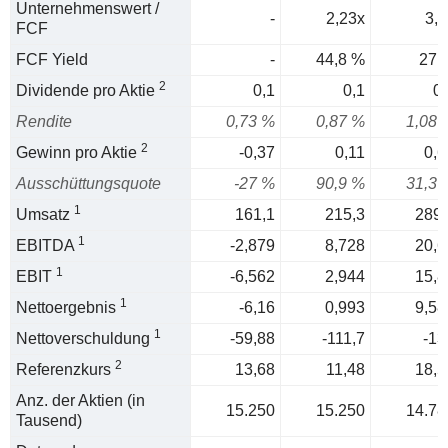
Unternehmenswert /
-
2,23x
3,7
FCF
FCF Yield
-
44,8 %
27 
2
Dividende pro Aktie
0,1
0,1
0,
Rendite
0,73 %
0,87 %
1,08 
2
Gewinn pro Aktie
-0,37
0,11
0,6
Ausschüttungsquote
-27 %
90,9 %
31,3 
1
Umsatz
161,1
215,3
289,
1
EBITDA
-2,879
8,728
20,6
1
EBIT
-6,562
2,944
15,8
1
Nettoergebnis
-6,16
0,993
9,58
1
Nettoverschuldung
-59,88
-111,7
-13
2
Referenzkurs
13,68
11,48
18,5
Anz. der Aktien (in
15.250
15.250
14.78
Tausend)