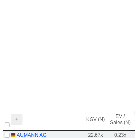
M
EV /
KGV (N)
/
Sales (N)
AUMANN AG
22.67x
0.23x