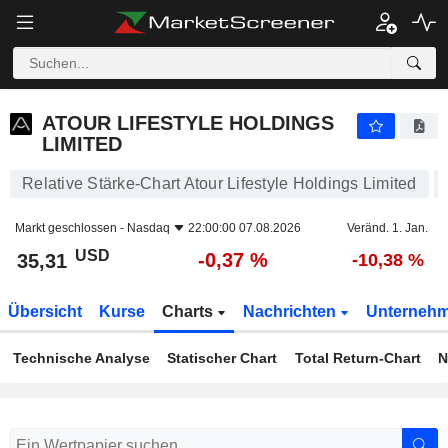
ATOUR LIFESTYLE HOLDINGS LIMITED
35,31
$
-0,37 %
ATOUR LIFESTYLE HOLDINGS
LIMITED
Relative Stärke-Chart Atour Lifestyle Holdings Limited
Markt geschlossen -
Nasdaq
22:00:00 07.08.2026
Veränd. 1. Jan.
USD
-0,37 %
35,31
-10,38 %
Übersicht
Kurse
Charts
Nachrichten
Unterneh
Technische Analyse
Statischer Chart
Total Return-Chart
N