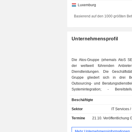
Luxemburg
Basierend auf den 1000 größten Be
Unternehmensprofil
Die Atos-Gruppe (ehemals AtoS SE)
der weltweit führenden Anbiete
Dienstleistungen. Die Geschäftstät
Gruppe gliedert sich in drei Be
Outsourcing- und Beratungsdienstlei
Systemintegration; - Bereitstellung von
Transaktionsdienstleistungen: A
Beschäftigte
elektronischer Zahlungsv
Fernzahlungsmanagement, Entwic
Sektor
IT Services /
Zahlungslösungen usw. Darüber h
Termine
21.10.
Veröffentlichung Geschäftsentwick
der Konzern den Bereich der Ausla
Betriebsprozessen aus.
Mehr Unternehmensinformationen