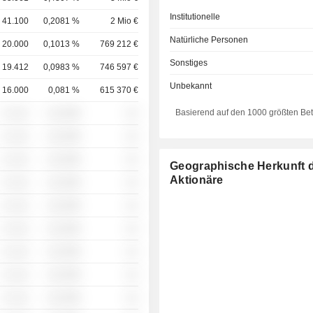
Institutionelle
41.100
0,2081 %
2 Mio €
Natürliche Personen
20.000
0,1013 %
769 212 €
Sonstiges
19.412
0,0983 %
746 597 €
Unbekannt
16.000
0,081 %
615 370 €
Basierend auf den 1000 größten Be
░ ░░░
░░░░%
░░
░ ░░░
░░░░%
░░
░ ░░░
░░░░%
░░
Geographische Herkunft 
Aktionäre
░ ░░░
░░░░%
░░
░ ░░░
░░░░%
░░
░ ░░░
░░░░%
░░
░ ░░░
░░░░%
░░
░ ░░░
░░░░%
░░
░ ░░░
░░░░%
░░