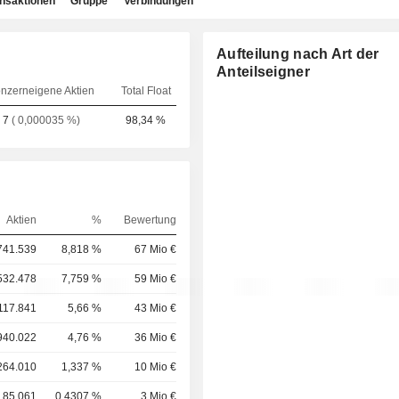
ansaktionen
Gruppe
Verbindungen
Aufteilung nach Art der
Anteilseigner
nzerneigene Aktien
Total Float
7
( 0,000035 %)
98,34 %
Aktien
%
Bewertung
741.539
8,818 %
67 Mio €
532.478
7,759 %
59 Mio €
117.841
5,66 %
43 Mio €
940.022
4,76 %
36 Mio €
264.010
1,337 %
10 Mio €
85.061
0,4307 %
3 Mio €