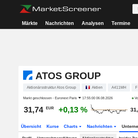
Märkte
Nachrichten
Analysen
Termine
ATOS GROUP
Aktionärsstruktur Atos Group
Aktien
A411MH
F
Markt geschlossen -
Euronext Paris
17:55:00 06.08.2026
Vo
31,74
+0,13 %
EUR
31
Übersicht
Kurse
Charts
Nachrichten
Untern