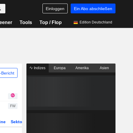
Einloggen
Ein Abo abschließen
eener
Tools
Top / Flop
Edition Deutschland
Indizes
Europa
Amerika
Asien
Bericht
FW
ine
Sektor
Derivate
ETFs