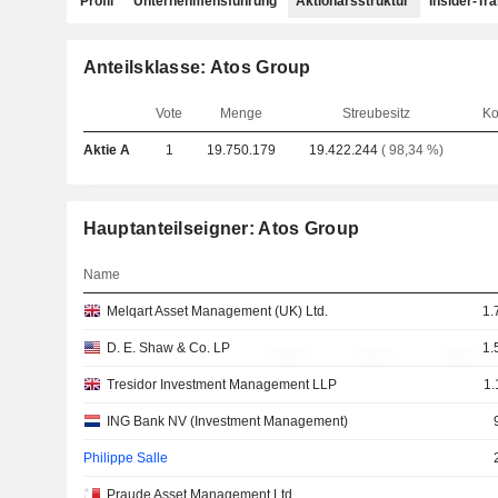
Profil
Unternehmensführung
Aktionärsstruktur
Insider-Tr
Anteilsklasse: Atos Group
Vote
Menge
Streubesitz
Ko
Aktie A
1
19.750.179
19.422.244
( 98,34 %)
Hauptanteilseigner: Atos Group
Name
Melqart Asset Management (UK) Ltd.
1.
D. E. Shaw & Co. LP
1.
Tresidor Investment Management LLP
1.
ING Bank NV (Investment Management)
Philippe Salle
Praude Asset Management Ltd.