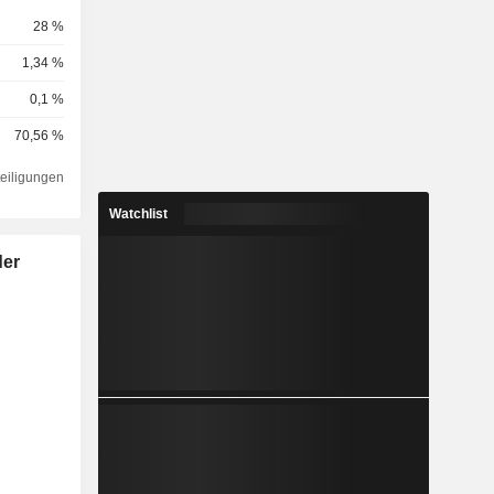
28 %
1,34 %
0,1 %
70,56 %
teiligungen
Watchlist
der