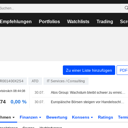
Empfehlungen
Portfolios
Watchlists
Trading
Scr
Zu einer Liste hinzufügen
PDF-
R001400X2S4
ATO
IT Services / Consulting
rbörslich
08:44:08
30.07.
Atos Group: Wachstum bleibt schwer zu erreichen
,74
0,00 %
30.07.
Europäische Börsen steigen vor Handelsschluss, Stoxx-600-Index 0,91% im Plus
ehmen
Finanzen
Bewertung
Konsens
Ratings
Term