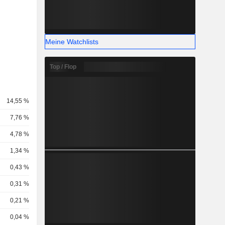
Meine Watchlists
Top / Flop
14,55 %
7,76 %
4,78 %
1,34 %
0,43 %
0,31 %
0,21 %
0,04 %