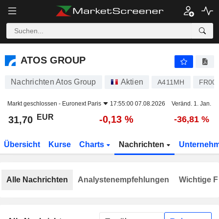
ATOS GROUP
31,70
€
-0,13 %
ATOS GROUP
Nachrichten Atos Group
Aktien
A411MH
FR00
Markt geschlossen -
Euronext Paris
17:55:00 07.08.2026
Veränd. 1. Jan.
EUR
-0,13 %
31,70
-36,81 %
Übersicht
Kurse
Charts
Nachrichten
Unterneh
Alle Nachrichten
Analystenempfehlungen
Wichtige F