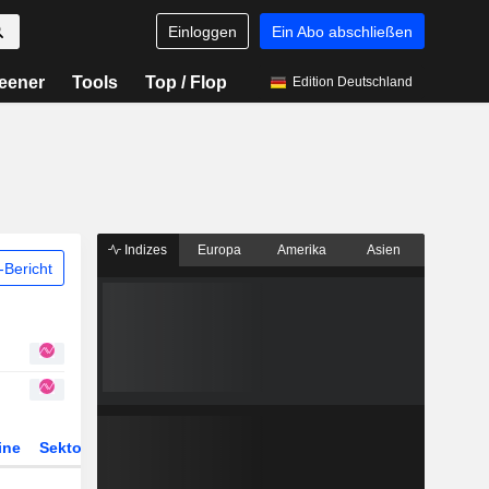
Einloggen
Ein Abo abschließen
eener
Tools
Top / Flop
Edition Deutschland
Indizes
Europa
Amerika
Asien
Bericht
ine
Sektor
Derivate
ETFs