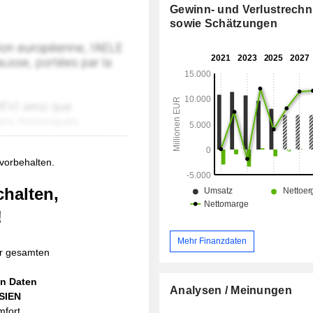
Gewinn- und Verlustrech
sowie Schätzungen
 vorbehalten.
chalten,
!
Mehr Finanzdaten
r gesamten
en Daten
Analysen / Meinungen
ASIEN
mfort