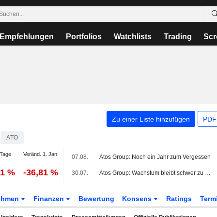
Empfehlungen
Portfolios
Watchlists
Trading
Scr
Zu einer Liste hinzufügen
PDF-
ATO
Tage
Veränd. 1. Jan.
07.08.
Atos Group: Noch ein Jahr zum Vergessen
81 %
-36,81 %
30.07.
Atos Group: Wachstum bleibt schwer zu erreichen
ehmen
Finanzen
Bewertung
Konsens
Ratings
Term