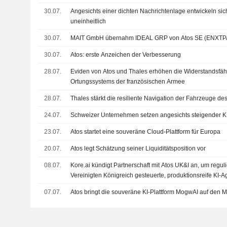
30.07.
Angesichts einer dichten Nachrichtenlage entwickeln sic
uneinheitlich
30.07.
MAIT GmbH übernahm IDEAL GRP von Atos SE (ENXTP
30.07.
Atos: erste Anzeichen der Verbesserung
28.07.
Eviden von Atos und Thales erhöhen die Widerstandsfäh
Ortungssystems der französischen Armee
28.07.
Thales stärkt die resiliente Navigation der Fahrzeuge de
24.07.
Schweizer Unternehmen setzen angesichts steigender K
23.07.
Atos startet eine souveräne Cloud-Plattform für Europa
20.07.
Atos legt Schätzung seiner Liquiditätsposition vor
08.07.
Kore.ai kündigt Partnerschaft mit Atos UK&I an, um regul
Vereinigten Königreich gesteuerte, produktionsreife KI-A
07.07.
Atos bringt die souveräne KI-Plattform MogwAI auf den M