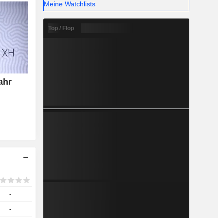
Meine Watchlists
Top / Flop
ahr
-
-