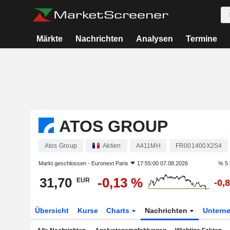
Märkte
Nachrichten
Analysen
Termine
ATOS GROUP
Atos Group
Aktien
A411MH
FR001400X2S4
Markt geschlossen -
Euronext Paris
17:55:00 07.08.2026
% 5 
31,70
-0,13 %
EUR
-0,
Übersicht
Kurse
Charts
Nachrichten
Untern