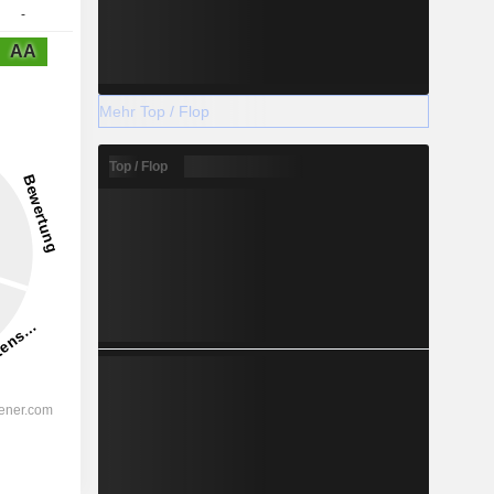
-
AA
Mehr Top / Flop
Top / Flop