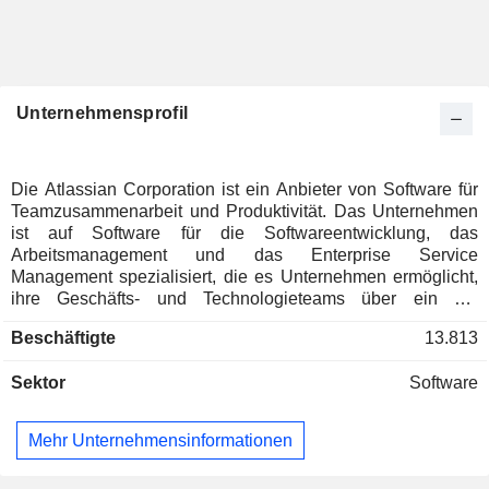
Unternehmensprofil
Die Atlassian Corporation ist ein Anbieter von Software für
Teamzusammenarbeit und Produktivität. Das Unternehmen
ist auf Software für die Softwareentwicklung, das
Arbeitsmanagement und das Enterprise Service
Management spezialisiert, die es Unternehmen ermöglicht,
ihre Geschäfts- und Technologieteams über ein auf
künstlicher Intelligenz (KI) basierendes Arbeitssystem
Beschäftigte
13.813
miteinander zu verbinden. Sein vernetztes Portfolio aus
Apps, KI-Agenten und Collections, die jeweils
Sektor
Software
eigenständige Mehrwertangebote bieten, liefert Lösungen
für Softwareteams, IT-Betriebs- und Supportteams,
Führungskräfte sowie Geschäftsteams. Die Apps, Agenten
Mehr Unternehmensinformationen
und Collections basieren alle auf der Atlassian Cloud
Platform und dem Datenmodell: einer gemeinsamen