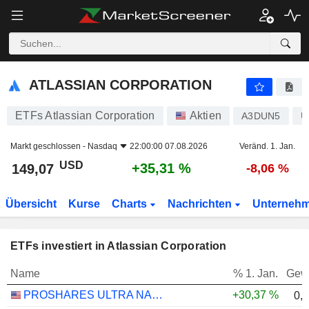
ATLASSIAN CORPORATION
149,07
$
+35,31 %
ATLASSIAN CORPORATION
ETFs Atlassian Corporation
Aktien
A3DUN5
U
Markt geschlossen -
Nasdaq
22:00:00 07.08.2026
Veränd. 1. Jan.
USD
+35,31 %
149,07
-8,06 %
Übersicht
Kurse
Charts
Nachrichten
Unterneh
ETFs investiert in Atlassian Corporation
Name
% 1. Jan.
Gew
PROSHARES ULTRA NASDAQ CLOUD COMPUTING - USD
+30,37 %
0,