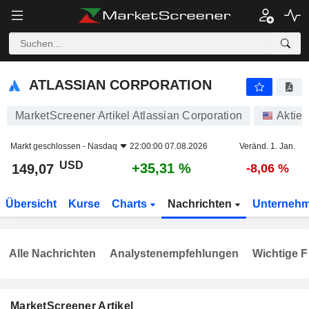
ATLASSIAN CORPORATION
149,07
$
+35,31 %
ATLASSIAN CORPORATION
MarketScreener Artikel Atlassian Corporation
Aktien
Markt geschlossen -
Nasdaq
22:00:00 07.08.2026
Veränd. 1. Jan.
USD
+35,31 %
149,07
-8,06 %
Übersicht
Kurse
Charts
Nachrichten
Unterneh
Alle Nachrichten
Analystenempfehlungen
Wichtige F
MarketScreener Artikel