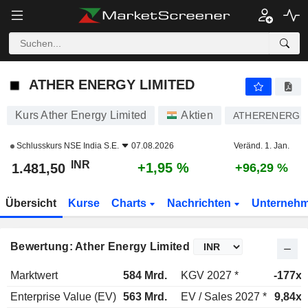
ATHER ENERGY LIMITED
1.481,50
₹
+1,95 %
ATHER ENERGY LIMITED
Kurs Ather Energy Limited
Aktien
ATHERENERG
Schlusskurs
NSE India S.E.
07.08.2026
Veränd. 1. Jan.
INR
+1,95 %
1.481,50
+96,29 %
Übersicht
Kurse
Charts
Nachrichten
Unterneh
Bewertung: Ather Energy Limited
Marktwert
584 Mrd.
KGV 2027 *
-177x
Enterprise Value (EV)
563 Mrd.
EV / Sales 2027 *
9,84x