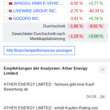
JIANGSU XINRI E-VEHICLE CO., LTD.
-0,50 %
+2,77 %
-
LIVEWIRE GROUP, INC.
-2,70 %
-40,33 %
-
GOGORO INC.
-3,41 %
+0,79 %
-
Durchschnitt
-1,86 %
-8,81 %
Gewichteter Durchschnitt nach
-1,16 %
+3,08 %
+
Marktkapitalisierung
Alle Branchenperformances anzeigen
Empfehlungen der Analysten: Ather Energy
Limited
ATHER ENERGY LIMITED : Nomura gibt eine Kauf-
Bewertung ab
04.08.
ZM
ATHER ENERGY LIMITED : erhält Kaufen-Rating von