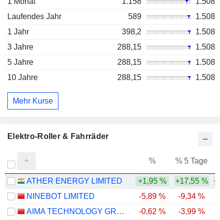
1 Monat
1.158
1.508
Laufendes Jahr
589
1.508
1 Jahr
398,2
1.508
3 Jahre
288,15
1.508
5 Jahre
288,15
1.508
10 Jahre
288,15
1.508
Mehr Kurse
Elektro-Roller & Fahrräder
%
% 5 Tage
%
ATHER ENERGY LIMITED
+1,95 %
+17,55 %
+
NINEBOT LIMITED
-5,89 %
-9,34 %
-
AIMA TECHNOLOGY GROUP CO., LTD
-0,62 %
-3,99 %
-