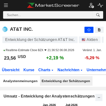
AT&T INC.
23,56
$
+2,19 %
AT&T INC.
Entwicklung der Schätzungen AT&T Inc.
Aktien
Realtime-Estimate
Cboe BZX
21:36:52 06.08.2026
Veränd. 1. Jan.
USD
+2,19 %
23,56
-5,29 %
Übersicht
Kurse
Charts
Nachrichten
Unterneh
Analystenmeinungen
Entwicklung der Schätzungen
Umsatz - Entwicklung der Analystenschätzungen