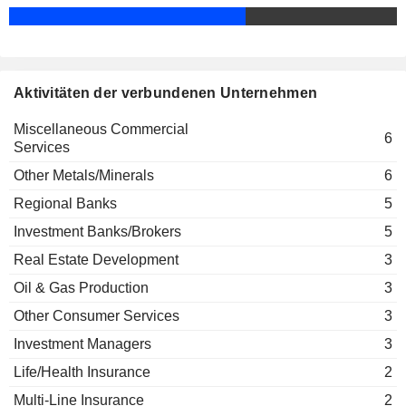
Jane Franks
CONRAD ASIA ENERGY LTD.
Peter Botten
Michael Shepherd
Financial Services Institute of
John Poynton
Australasia
Aktivitäten der verbundenen Unternehmen
Other Consumer Services
Jeffery Parncutt
Miscellaneous Commercial
Scott Francis Evans
6
Services
Peter Warne
Other Metals/Minerals
6
ASX Clearing Corp. Ltd.
Dominic Stevens
Investment Banks/Brokers
Regional Banks
5
Damian Roche
Investment Banks/Brokers
5
Ken Henry
Real Estate Development
3
Rob Woods
Oil & Gas Production
3
Peter Marriott
Other Consumer Services
3
Yasmin Allen
Investment Managers
3
Luke Anthony Randell
Life/Health Insurance
2
Helen Lofthouse
Multi-Line Insurance
2