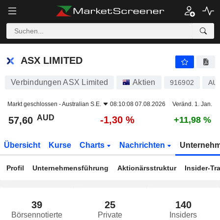
ASX LIMITED
57,60
$
-1,30 %
ASX LIMITED
Verbindungen ASX Limited
Aktien
916902
AU
Markt geschlossen -
Australian S.E.
08:10:08 07.08.2026
Veränd. 1. Jan.
AUD
-1,30 %
57,60
+11,98 %
Übersicht
Kurse
Charts
Nachrichten
Unterneh
Profil
Unternehmensführung
Aktionärsstruktur
Insider-Tr
39
25
140
Börsennotierte
Private
Insiders