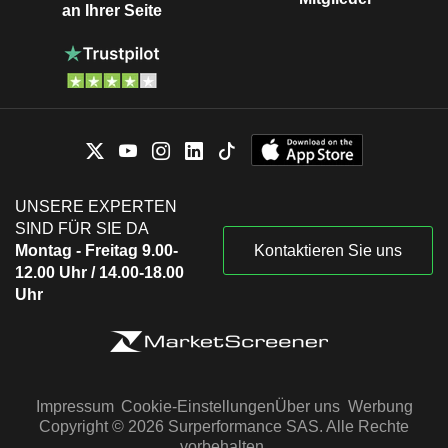
an Ihrer Seite
Rick Holliday-Smith
Dominic Stevens
Elmer Funke Kupper
Ken Henry
Peter Marriott
Luke Anthony Randell
Helen Lofthouse
UNSERE EXPERTEN
SIND FÜR SIE DA
Jillian Broadbent
Montag - Freitag 9.00-
Kontaktieren Sie uns
ASX Settlement Corp. Ltd.
Peter Warne
12.00 Uhr / 14.00-18.00
Uhr
Robert George Elstone
Rick Holliday-Smith
Dominic Stevens
Elmer Funke Kupper
Impressum
Cookie-Einstellungen
Über uns
Werbung
Damian Roche
Copyright © 2026 Surperformance SAS. Alle Rechte
vorbehalten.
Ken Henry