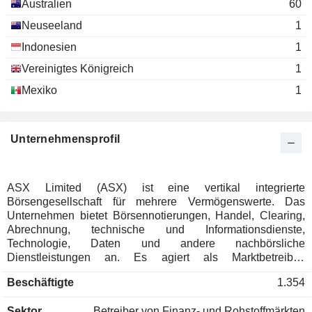
Australien
60
Anne Loveridge
Neuseeland
1
Dee McGrath
Indonesien
1
Vereinigtes Königreich
Peter Warne
1
ASX Settlement & Transfer Corp. Pty
Peter Marriott
Mexiko
1
Ltd.
Regional Banks
Jillian Broadbent
Unternehmensprofil
ASX Clear (Futures) Pty Ltd.
Peter Warne
Real Estate Development
Robert George Elstone
ASX Limited (ASX) ist eine vertikal integrierte
Dominic Stevens
Börsengesellschaft für mehrere Vermögenswerte. Das
Unternehmen bietet Börsennotierungen, Handel, Clearing,
Elmer Funke Kupper
Abrechnung, technische und Informationsdienste,
Damian Roche
Technologie, Daten und andere nachbörsliche
Dienstleistungen an. Es agiert als Marktbetreiber,
Ken Henry
Clearinghaus und Vermittler von Zahlungssystemen. Die
Rob Woods
Beschäftigte
1.354
ASX betreibt Märkte für eine Reihe von Vermögenswerten,
darunter Aktien, festverzinsliche Wertpapiere, Rohstoffe und
Peter Marriott
Sektor
Betreiber von Finanz- und Rohstoffmärkten