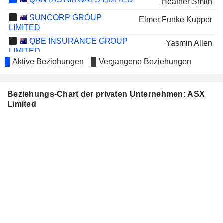
Heather Smith
SUNCORP GROUP
Elmer Funke Kupper
LIMITED
QBE INSURANCE GROUP
Yasmin Allen
LIMITED
Aktive Beziehungen
Vergangene Beziehungen
STOCKLAND
Melinda Conrad
MIRVAC GROUP
Peter Nash
Beziehungs-Chart der privaten Unternehmen: ASX
CHALLENGER LIMITED
Heather Smith
Limited
PPK GROUP LIMITED
Will Shiel
ENERGY TECHNOLOGIES
Matthew Driscoll
LIMITED
VIRGIN AUSTRALIA
Peter Warne
HOLDINGS LIMITED
Melinda Conrad
AMPLITUDE ENERGY LIMITED
Gillian Larkins
BROOKSIDE ENERGY LIMITED
Michael Fry