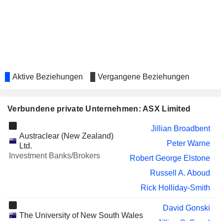
METALS X LIMITED
Peter Gunzburg
MACQUARIE GROUP
Jillian Broadbent
LIMITED
MAGELLAN FINANCIAL GROUP
David Gonski
LIMITED
BENDIGO AND ADELAIDE
Vicki Anne Carter
Aktive Beziehungen
Vergangene Beziehungen
BANK LIMITED
CLARA
Angus John Lawrence Middleton
RESOURCES
Verbundene private Unternehmen: ASX Limited
AUSTRALIA LTD
AUSTRALIAN FINANCE GROUP
Craig Carter
Jillian Broadbent
LIMITED
Austraclear (New Zealand)
Peter Warne
Ltd.
CARBONXT GROUP LIMITED
Matthew Driscoll
Investment Banks/Brokers
Robert George Elstone
Scott Francis Evans
Russell A. Aboud
KALAMAZOO
Angus John Lawrence Middleton
Rick Holliday-Smith
RESOURCES
LIMITED
David Gonski
The University of New South Wales
FIRST TIN PLC
Peter Gunzburg