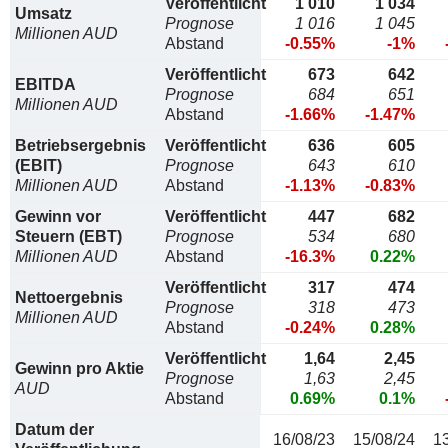
Veröffentlicht
1 010
1 034
Umsatz
Prognose
1 016
1 045
Millionen AUD
Abstand
-0.55%
-1%
Veröffentlicht
673
642
EBITDA
Prognose
684
651
Millionen AUD
Abstand
-1.66%
-1.47%
Betriebsergebnis
Veröffentlicht
636
605
(EBIT)
Prognose
643
610
Millionen AUD
Abstand
-1.13%
-0.83%
Gewinn vor
Veröffentlicht
447
682
Steuern (EBT)
Prognose
534
680
Millionen AUD
Abstand
-16.3%
0.22%
Veröffentlicht
317
474
Nettoergebnis
Prognose
318
473
Millionen AUD
Abstand
-0.24%
0.28%
Veröffentlicht
1,64
2,45
Gewinn pro Aktie
Prognose
1,63
2,45
AUD
Abstand
0.69%
0.1%
Datum der
16/08/23
15/08/24
1