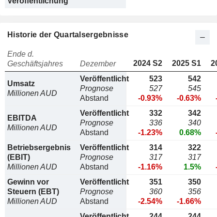
Veröffentlichung
Historie der Quartalsergebnisse
Ende d.
2024 S2
2025 S1
2
Geschäftsjahres
Dezember
Veröffentlicht
523
542
Umsatz
Prognose
527
545
Millionen AUD
Abstand
-0.93%
-0.63%
Veröffentlicht
332
342
EBITDA
Prognose
336
340
Millionen AUD
Abstand
-1.23%
0.68%
Betriebsergebnis
Veröffentlicht
314
322
(EBIT)
Prognose
317
317
Millionen AUD
Abstand
-1.16%
1.5%
Gewinn vor
Veröffentlicht
351
350
Steuern (EBT)
Prognose
360
356
Millionen AUD
Abstand
-2.54%
-1.66%
Veröffentlicht
244
244