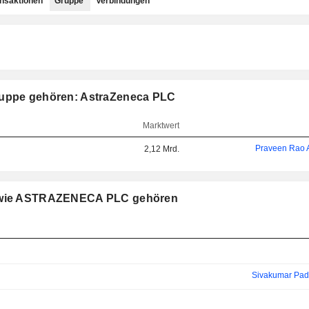
ansaktionen
Gruppe
Verbindungen
ruppe gehören: AstraZeneca PLC
Marktwert
Praveen Rao A
2,12 Mrd.
pe wie ASTRAZENECA PLC gehören
Sivakumar Pa