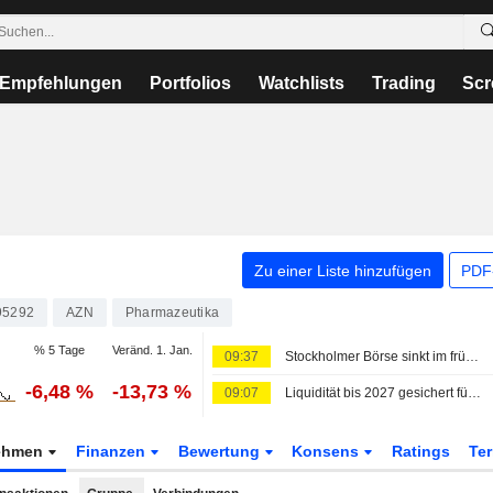
Empfehlungen
Portfolios
Watchlists
Trading
Scr
Zu einer Liste hinzufügen
PDF-
95292
AZN
Pharmazeutika
% 5 Tage
Veränd. 1. Jan.
09:37
Stockholmer Börse sinkt im frühen Freitaghandel
-6,48 %
-13,73 %
09:07
Liquidität bis 2027 gesichert für Cellectis
ehmen
Finanzen
Bewertung
Konsens
Ratings
Te