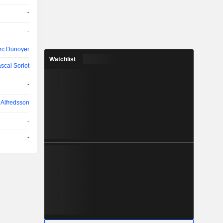
-
-
rc Dunoyer
Watchlist
scal Soriot
-
 Alfredsson
-
-