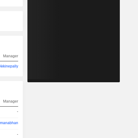
Manager
kkinepally
Manager
-
dmanabhan
-