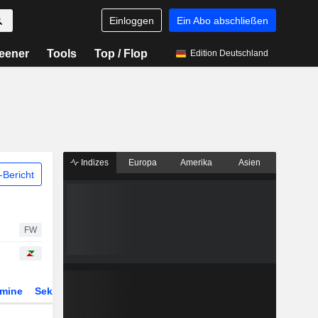
Einloggen
Ein Abo abschließen
eener
Tools
Top / Flop
Edition Deutschland
Indizes
Europa
Amerika
Asien
Bericht
FW
rmine
Sektor
Derivate
ETFs