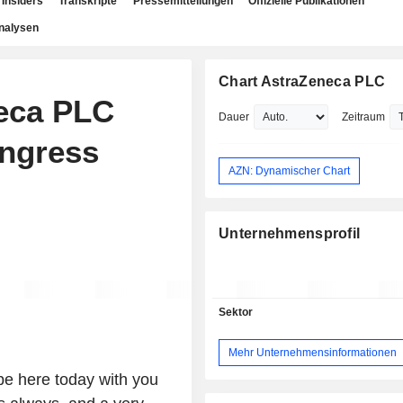
Insiders
Transkripte
Pressemitteilungen
Offizielle Publikationen
nalysen
Chart AstraZeneca PLC
neca PLC
Dauer
Zeitraum
ngress
AZN: Dynamischer Chart
Unternehmensprofil
Sektor
Mehr Unternehmensinformationen
e here today with you