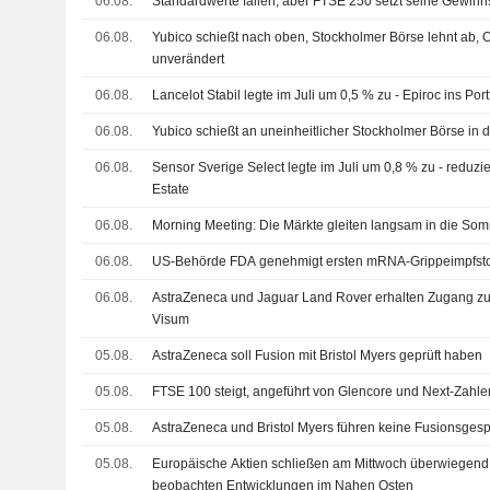
06.08.
Standardwerte fallen, aber FTSE 250 setzt seine Gewinns
06.08.
Yubico schießt nach oben, Stockholmer Börse lehnt ab
unverändert
06.08.
Lancelot Stabil legte im Juli um 0,5 % zu - Epiroc ins P
06.08.
Yubico schießt an uneinheitlicher Stockholmer Börse in 
06.08.
Sensor Sverige Select legte im Juli um 0,8 % zu - reduzi
Estate
06.08.
Morning Meeting: Die Märkte gleiten langsam in die Som
06.08.
US-Behörde FDA genehmigt ersten mRNA-Grippeimpfsto
06.08.
AstraZeneca und Jaguar Land Rover erhalten Zugang zum
Visum
05.08.
AstraZeneca soll Fusion mit Bristol Myers geprüft haben
05.08.
FTSE 100 steigt, angeführt von Glencore und Next-Zahle
05.08.
AstraZeneca und Bristol Myers führen keine Fusionsges
05.08.
Europäische Aktien schließen am Mittwoch überwiegend f
beobachten Entwicklungen im Nahen Osten