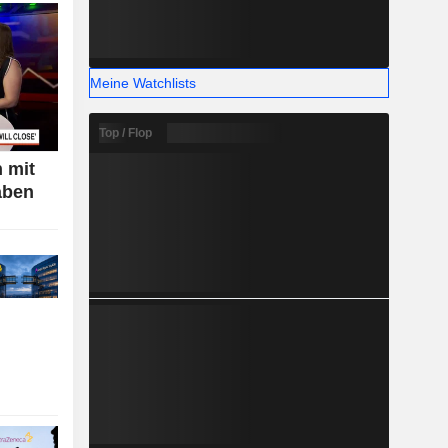
Meine Watchlists
Top / Flop
 mit
aben