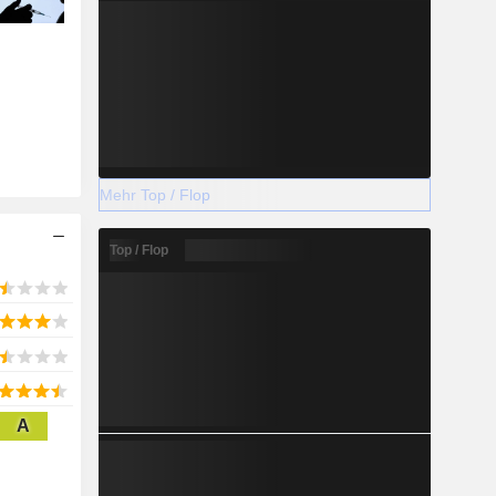
Mehr Top / Flop
Top / Flop
A