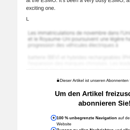
at the ESMO. It's been a very busy ESMO, a
exciting one.
L
Dieser Artikel ist unseren Abonnenten
Um den Artikel freizus
abonnieren Sie
100 % unbegrenzte Navigation
auf de
Website
Zugang zu allen Nachrichten
und
all