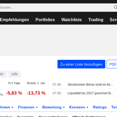
Empfehlungen
Portfolios
Watchlists
Trading
Scr
Zu einer Liste hinzufügen
PDF-
92
AZN
% 5 Tage
Veränd. 1. Jan.
07.08.
Stockholmer Börse sinkt im frühen Freitaghandel
-5,83 %
-13,73 %
07.08.
Liquidität bis 2027 gesichert für Cellectis
ehmen
Finanzen
Bewertung
Konsens
Ratings
Te