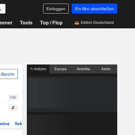
Einloggen
Ein Abo abschließen
eener
Tools
Top / Flop
Edition Deutschland
Indizes
Europa
Amerika
Asien
Bericht
FW
rmine
Sektor
Derivate
ETFs