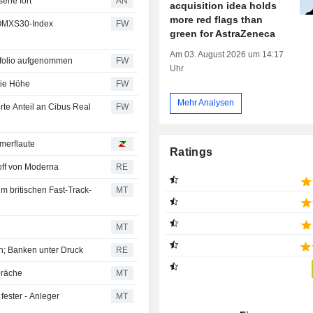
erie fort
AN
acquisition idea holds
more red flags than
, OMXS30-Index
FW
green for AstraZeneca
Am 03. August 2026 um 14:17
ortfolio aufgenommen
FW
Uhr
die Höhe
FW
Mehr Analysen
erte Anteil an Cibus Real
FW
merflaute
Ratings
ff von Moderna
RE
 britischen Fast-Track-
MT
MT
n; Banken unter Druck
RE
präche
MT
ester - Anleger
MT