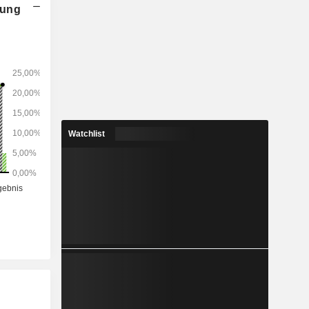
nung
Watchlist