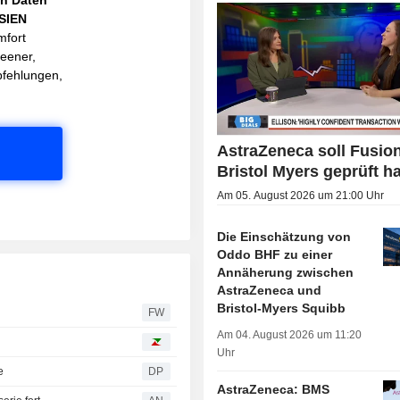
ASIEN
mfort
reener,
pfehlungen,
AstraZeneca soll Fusion
Bristol Myers geprüft h
Am 05. August 2026 um 21:00 Uhr
Die Einschätzung von
Oddo BHF zu einer
Annäherung zwischen
AstraZeneca und
Bristol-Myers Squibb
FW
Am 04. August 2026 um 11:20
Uhr
e
DP
AstraZeneca: BMS