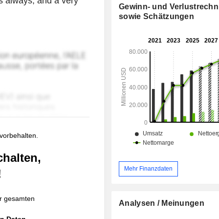
s always, and a very
Gewinn- und Verlustrech
sowie Schätzungen
 vorbehalten.
chalten,
Mehr Finanzdaten
!
r gesamten
Analysen / Meinungen
en Daten