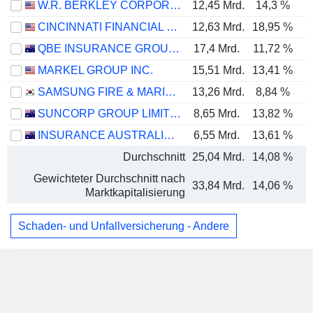
W.R. BERKLEY CORPORATION
12,45 Mrd.
14,3 %
CINCINNATI FINANCIAL CORPORATION
12,63 Mrd.
18,95 %
QBE INSURANCE GROUP LIMITED
17,4 Mrd.
11,72 %
MARKEL GROUP INC.
15,51 Mrd.
13,41 %
SAMSUNG FIRE & MARINE INSURANCE CO., LTD.
13,26 Mrd.
8,84 %
SUNCORP GROUP LIMITED
8,65 Mrd.
13,82 %
INSURANCE AUSTRALIA GROUP LIMITED
6,55 Mrd.
13,61 %
Durchschnitt
25,04 Mrd.
14,08 %
Gewichteter Durchschnitt nach
33,84 Mrd.
14,06 %
Marktkapitalisierung
Schaden- und Unfallversicherung - Andere