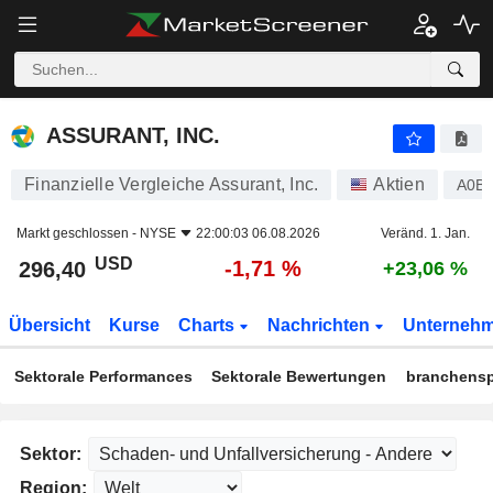
ASSURANT, INC.
296,40
$
-1,71 %
ASSURANT, INC.
Finanzielle Vergleiche Assurant, Inc.
Aktien
A0B
Markt geschlossen -
NYSE
22:00:03 06.08.2026
Veränd. 1. Jan.
USD
-1,71 %
296,40
+23,06 %
Übersicht
Kurse
Charts
Nachrichten
Unterneh
Sektorale Performances
Sektorale Bewertungen
branchensp
Sektor:
Region: