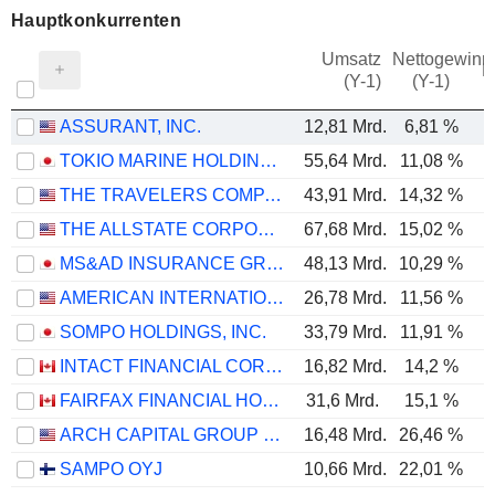
Hauptkonkurrenten
Umsatz
Nettogewinn
M
(Y-1)
(Y-1)
ASSURANT, INC.
12,81 Mrd.
6,81 %
TOKIO MARINE HOLDINGS, INC.
55,64 Mrd.
11,08 %
THE TRAVELERS COMPANIES, INC.
43,91 Mrd.
14,32 %
THE ALLSTATE CORPORATION
67,68 Mrd.
15,02 %
MS&AD INSURANCE GROUP HOLDINGS, INC.
48,13 Mrd.
10,29 %
AMERICAN INTERNATIONAL GROUP, INC.
26,78 Mrd.
11,56 %
SOMPO HOLDINGS, INC.
33,79 Mrd.
11,91 %
1
INTACT FINANCIAL CORPORATION
16,82 Mrd.
14,2 %
FAIRFAX FINANCIAL HOLDINGS LIMITED
31,6 Mrd.
15,1 %
ARCH CAPITAL GROUP LTD.
16,48 Mrd.
26,46 %
SAMPO OYJ
10,66 Mrd.
22,01 %