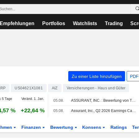
Empfehlungen
Portfolios
Watchlists
Trading
Scr
Zu einer Liste hinzufügen
PDF-
LRP
US04621X1081
AIZ
Versicherungen - Haus und Güter
 5 Tage
Veränd. 1. Jan.
05.08.
ASSURANT, INC. : Bewertung von Truist Securities zum Kaufen erhalten
4,57 %
+22,64 %
05.08.
Assurant, Inc., Q2 2026 Earnings Call, Aug 05, 2026
ehmen
Finanzen
Bewertung
Konsens
Ratings
Te