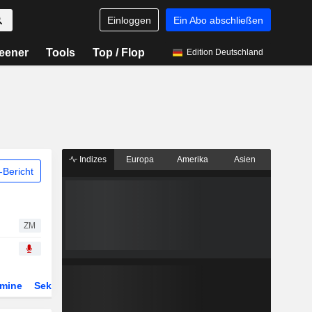
Einloggen
Ein Abo abschließen
eener
Tools
Top / Flop
Edition Deutschland
Indizes
Europa
Amerika
Asien
Bericht
ZM
rmine
Sektor
Derivate
ETFs