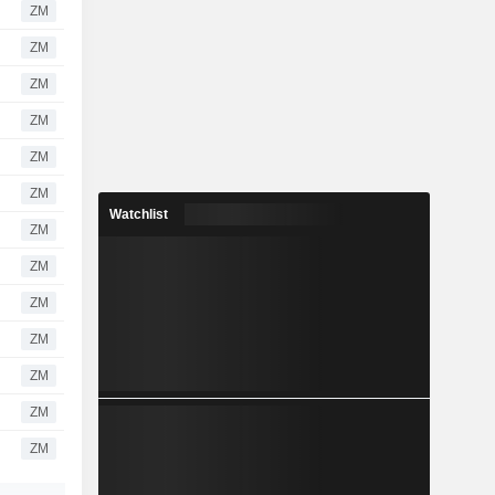
ZM
ZM
ZM
ZM
ZM
ZM
Watchlist
ZM
ZM
ZM
ZM
ZM
ZM
ZM