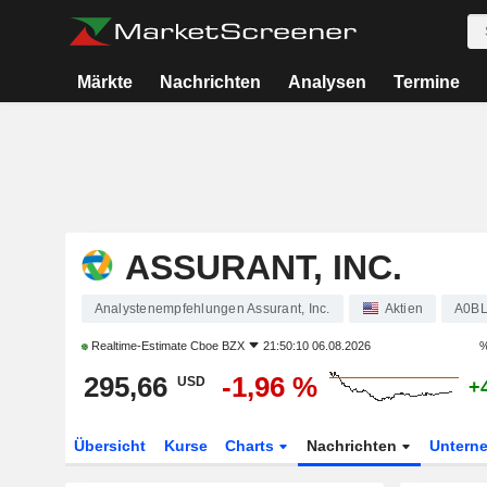
Märkte
Nachrichten
Analysen
Termine
ASSURANT, INC.
Analystenempfehlungen Assurant, Inc.
Aktien
A0B
Realtime-Estimate
Cboe BZX
21:50:10 06.08.2026
%
295,66
-1,96 %
USD
+
Übersicht
Kurse
Charts
Nachrichten
Untern