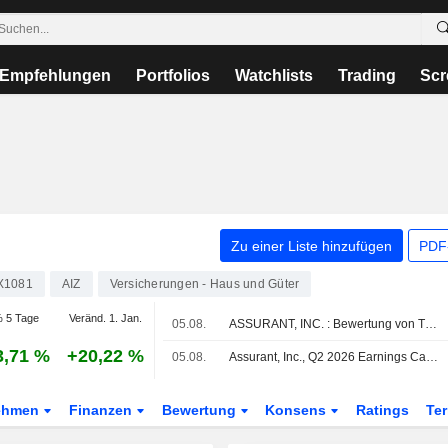
Empfehlungen
Portfolios
Watchlists
Trading
Scr
Zu einer Liste hinzufügen
PDF-
X1081
AIZ
Versicherungen - Haus und Güter
 5 Tage
Veränd. 1. Jan.
05.08.
ASSURANT, INC. : Bewertung von Truist Securities zum Kaufen erhalten
3,71 %
+20,22 %
05.08.
Assurant, Inc., Q2 2026 Earnings Call, Aug 05, 2026
ehmen
Finanzen
Bewertung
Konsens
Ratings
Te