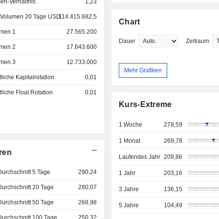
en-Verhältnis
1,23
 Volumen 20 Tage USD
114.415.682,5
Chart
men 1
27.565.200
Dauer
Zeitraum
men 2
17.643.600
men 3
12.733.000
Mehr Grafiken
liche Kapitalrotation
0,01
liche Float Rotation
0,01
Kurs-Extreme
1 Woche
278,59
1 Monat
269,78
ren
Laufendes Jahr
209,86
Durchschnitt 5 Tage
290,24
1 Jahr
203,16
Durchschnitt 20 Tage
280,07
3 Jahre
136,15
Durchschnitt 50 Tage
268,98
5 Jahre
104,49
Durchschnitt 100 Tage
250,32