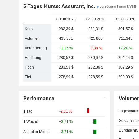
5-Tages-Kurse: Assurant, Inc.
verzögerte Kurse NYSE
03.08.2026
04.08.2026
05.08.2026
Kurs
282,39 $
281,31 $
301,57 $
Volumen
433.361
425.805
711.345
Veränderung
+1,15 %
-0,38 %
+7,20 %
Eröffnung
280,52 $
280,67 $
294,14 $
Hoch
283,53 $
282,89 $
302,29 $
Tief
278,99 $
278,59 $
290,00 $
Performance
Volume
Tagesvolu
1 Tag
-2,31 %
Geschätzte
1 Woche
+3,71 %
Durchschn.
Aktueller Monat
+3,71 %