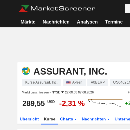
Märkte
Nachrichten
Analysen
Termine
ASSURANT, INC.
Kurse Assurant, Inc.
Aktien
A0BLRP
US04621
Markt geschlossen -
NYSE
22:00:03 07.08.2026
%
289,55
-2,31 %
USD
+
Übersicht
Kurse
Charts
Nachrichten
Untern