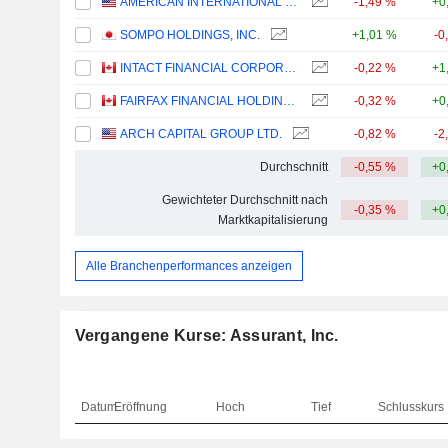
AMERICAN INTERNATIONAL GROUP, INC.
-1,49 %
+0
SOMPO HOLDINGS, INC.
+1,01 %
-0
INTACT FINANCIAL CORPORATION
-0,22 %
+1
FAIRFAX FINANCIAL HOLDINGS LIMITED
-0,32 %
+0
ARCH CAPITAL GROUP LTD.
-0,82 %
-2
Durchschnitt
-0,55 %
+0
Gewichteter Durchschnitt nach
-0,35 %
+0
Marktkapitalisierung
Alle Branchenperformances anzeigen
Vergangene Kurse: Assurant, Inc.
Datum
Eröffnung
Hoch
Tief
Schlusskurs