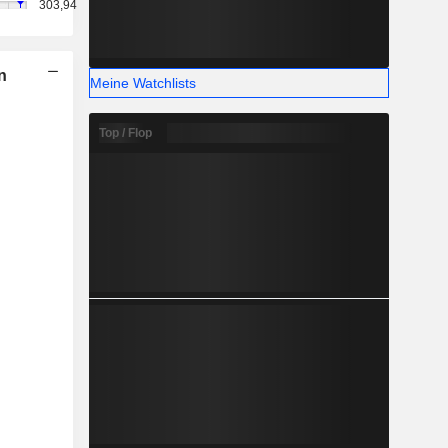
303,94
n
Meine Watchlists
Top / Flop