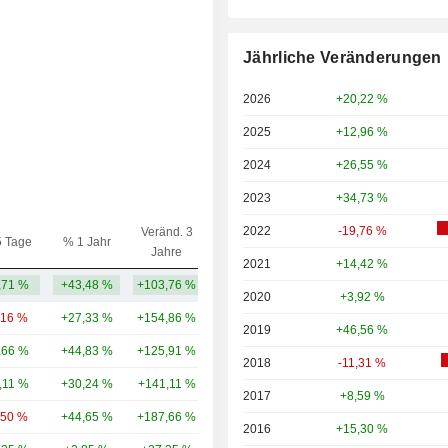
Jährliche Veränderungen
2026
+20,22 %
2025
+12,96 %
2024
+26,55 %
2023
+34,73 %
2022
-19,76 %
Veränd. 3
5 Tage
% 1 Jahr
Kap.($)
Jahre
2021
+14,42 %
,71 %
+43,48 %
+103,76 %
14,28 Mrd.
2020
+3,92 %
,16 %
+27,33 %
+154,86 %
93,21 Mrd.
2019
+46,56 %
,66 %
+44,83 %
+125,91 %
80,16 Mrd.
2018
-11,31 %
,11 %
+30,24 %
+141,11 %
67,51 Mrd.
2017
+8,59 %
,50 %
+44,65 %
+187,66 %
44,51 Mrd.
2016
+15,30 %