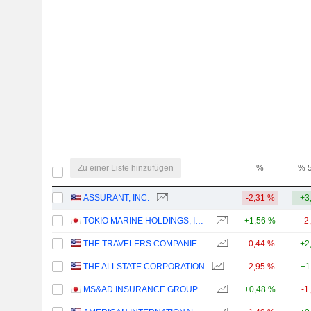
Zu einer Liste hinzufügen
%
% 
ASSURANT, INC.
-2,31 %
+3
TOKIO MARINE HOLDINGS, INC.
+1,56 %
-2
THE TRAVELERS COMPANIES, INC.
-0,44 %
+2
THE ALLSTATE CORPORATION
-2,95 %
+1
MS&AD INSURANCE GROUP HOLDINGS, INC.
+0,48 %
-1