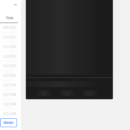
Total
186.916
113.651
113.403
113.015
112.915
112.815
112.715
112.448
112.348
112.148
Weiter