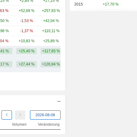
,25 %
+2,85 %
+27,25 %
41,34 Mrd.
2015
+17,70 %
,63 %
+52,69 %
+257,93 %
39,92 Mrd.
2014
+3,10 %
,50 %
-1,53 %
+42,04 %
35,35 Mrd.
2013
+91,27 %
,96 %
-1,37 %
+110,11 %
33,96 Mrd.
2012
-15,49 %
,04 %
+10,83 %
+25,89 %
33,47 Mrd.
2011
+6,59 %
,41 %
+25,40 %
+117,65 %
48,37 Mrd.
2010
+30,66 %
,17 %
+27,44 %
+126,94 %
2009
-1,73 %
2008
-55,16 %
2007
+21,09 %
2006
+27,04 %
2005
+42,36 %
2004
+23,68 %
Volumen
Veränderung