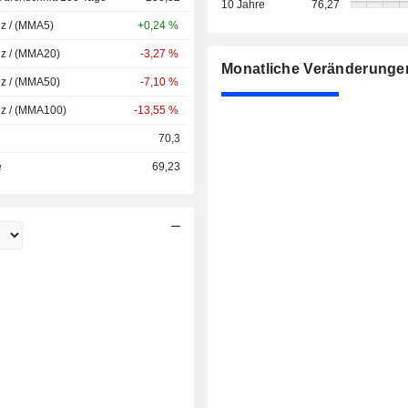
10 Jahre
76,27
nz / (MMA5)
+0,24 %
nz / (MMA20)
-3,27 %
Monatliche Veränderunge
nz / (MMA50)
-7,10 %
nz / (MMA100)
-13,55 %
70,3
e
69,23