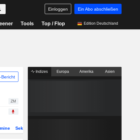
Einloggen
Ein Abo abschließen
eener
Tools
Top / Flop
Edition Deutschland
Indizes
Europa
Amerika
Asien
Bericht
ZM
rmine
Sektor
Derivate
ETFs