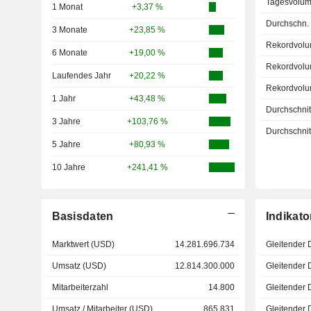
Tagesvolum
1 Monat
+3,37 %
Durchschn.
3 Monate
+23,85 %
Rekordvolu
6 Monate
+19,00 %
Rekordvolu
Laufendes Jahr
+20,22 %
Rekordvolu
1 Jahr
+43,48 %
Durchschnitt
3 Jahre
+103,76 %
Durchschnitt
5 Jahre
+80,93 %
10 Jahre
+241,41 %
Basisdaten
Indikato
Marktwert (USD)
14.281.696.734
Gleitender 
Umsatz (USD)
12.814.300.000
Gleitender 
Mitarbeiterzahl
14.800
Gleitender 
Umsatz / Mitarbeiter (USD)
865.831
Gleitender 