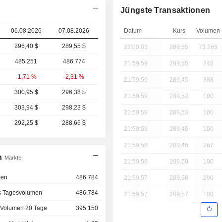
Jüngste Transaktionen
06.08.2026
07.08.2026
Datum
Kurs
Volumen
296,40 $
289,55 $
22:00:03
289,55
73.265
485.251
486.774
21:59:59
289,55
248
-1,71 %
-2,31 %
21:59:59
289,45
388
300,95 $
296,38 $
21:59:59
289,53
100
303,94 $
298,23 $
21:59:59
289,53
100
292,25 $
288,66 $
21:59:58
289,45
100
21:59:58
289,45
267
n
Märkte
21:59:58
289,50
100
men
486.784
21:59:57
289,58
200
s Tagesvolumen
486.784
21:59:57
289,57
100
 Volumen 20 Tage
395.150