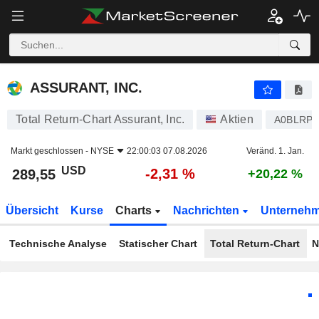
ASSURANT, INC.
289,55
$
-2,31 %
ASSURANT, INC.
Total Return-Chart Assurant, Inc.
Aktien
A0BLRP
Markt geschlossen -
NYSE
22:00:03 07.08.2026
Veränd. 1. Jan.
USD
-2,31 %
289,55
+20,22 %
Übersicht
Kurse
Charts
Nachrichten
Unterneh
Technische Analyse
Statischer Chart
Total Return-Chart
N