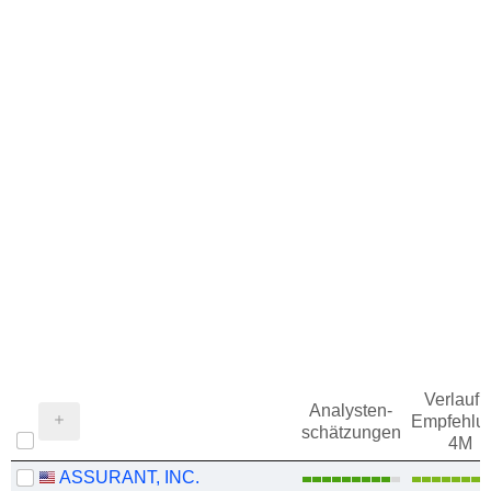
Verlauf d
Analysten-
Empfehlu
schätzungen
4M
ASSURANT, INC.