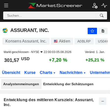
ASSURANT, INC.
301,57
$
+7,20 %
ASSURANT, INC.
Konsens Assurant, Inc.
Aktien
A0BLRP
US046
Markt geschlossen -
NYSE
22:00:03 05.08.2026
Veränd. 1. Jan.
USD
+7,20 %
301,57
+25,21 %
Übersicht
Kurse
Charts
Nachrichten
Unterneh
Analystenmeinungen
Entwicklung der Schätzungen
Entwicklung des mittleren Kursziels: Assurant,
Inc.