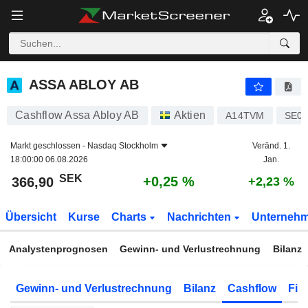
ASSA ABLOY AB
366,90
kr
+0,25 %
ASSA ABLOY AB
Cashflow Assa Abloy AB
Aktien
A14TVM
SE00
Markt geschlossen -
Nasdaq Stockholm
Veränd. 1.
18:00:00 06.08.2026
Jan.
SEK
+0,25 %
366,90
+2,23 %
Übersicht
Kurse
Charts
Nachrichten
Unterneh
Analystenprognosen
Gewinn- und Verlustrechnung
Bilanz
Gewinn- und Verlustrechnung
Bilanz
Cashflow
Fin