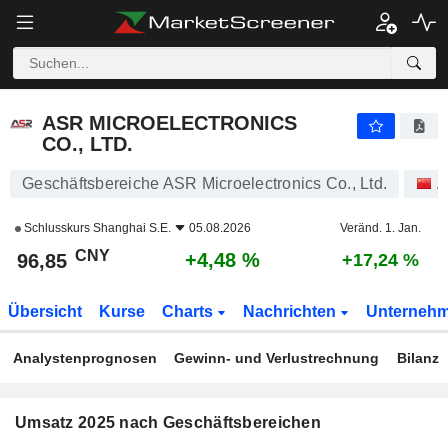
ASR MICROELECTRONICS CO., LTD.
96,85
¥
+4,48 %
ASR MICROELECTRONICS
CO., LTD.
Geschäftsbereiche ASR Microelectronics Co., Ltd.
A
Schlusskurs
Shanghai S.E.
05.08.2026
Veränd. 1. Jan.
CNY
+4,48 %
96,85
+17,24 %
Übersicht
Kurse
Charts
Nachrichten
Unterneh
Analystenprognosen
Gewinn- und Verlustrechnung
Bilanz
Umsatz 2025 nach Geschäftsbereichen