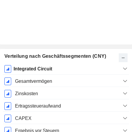
Verteilung nach Geschäftssegmenten (CNY)
Ende d.
Integrated Circuit
Geschäftsjahres:
Dezember
Gesamtvermögen
Zinskosten
Ertragssteueraufwand
CAPEX
Ergebnis vor Steuern