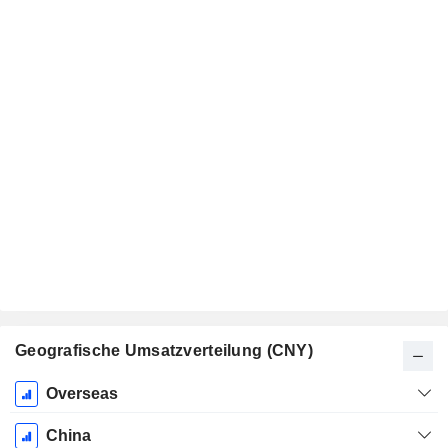
Geografische Umsatzverteilung (CNY)
Ende d.
Overseas
Geschäftsjahres:
Dezember
China