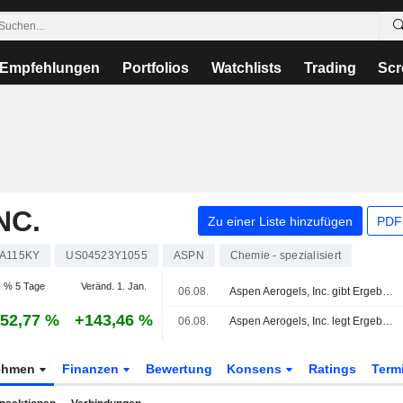
Empfehlungen
Portfolios
Watchlists
Trading
Scr
NC.
Zu einer Liste hinzufügen
PDF-
A115KY
US04523Y1055
ASPN
Chemie - spezialisiert
% 5 Tage
Veränd. 1. Jan.
06.08.
Aspen Aerogels, Inc. gibt Ergebnisprognose für das dritte Quartal zum 30. September 2026
52,77 %
+143,46 %
06.08.
Aspen Aerogels, Inc. legt Ergebnisse für das zweite Quartal und die ersten sechs Monate bis zum 30. Juni 2026 vor
ehmen
Finanzen
Bewertung
Konsens
Ratings
Term