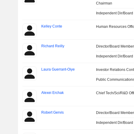
Chairman
Independent Dir/Boar
Kelley Conte
Human Resources Offi
Richard Reilly
Director/Board Membe
Independent Dir/Boar
Laura Guerrant-Oiye
Investor Relations Cont
Public Communications
Alexei Erchak
Chief Tech/Sci/R&D Off
Robert Gervis
Director/Board Membe
Independent Dir/Boar