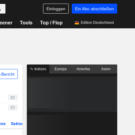
Einloggen
Ein Abo abschließen
eener
Tools
Top / Flop
Edition Deutschland
Indizes
Europa
Amerika
Asien
Bericht
CI
CI
ine
Sektor
Derivate
ETFs