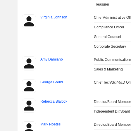
Treasurer
Virginia Johnson
Chief Administrative Off
Compliance Officer
General Counsel
Corporate Secretary
Amy Damiano
Public Communications
Sales & Marketing
George Gould
Chief Tech/Sci/R&D Off
Rebecca Blalock
Director/Board Membe
Independent Dir/Boar
Mark Noetzel
Director/Board Membe