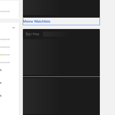
Meine Watchlists
Top / Flop
n
n
n