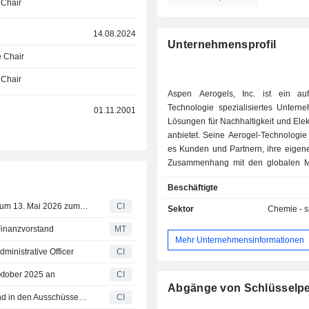
 Chair
14.08.2024
Unternehmensprofil
 Chair
 Chair
Aspen Aerogels, Inc. ist ein au
Technologie spezialisiertes Untern
r
01.11.2001
Lösungen für Nachhaltigkeit und Elekt
anbietet. Seine Aerogel-Technologie
es Kunden und Partnern, ihre eigene
Zusammenhang mit den globalen M
Ressourceneffizienz, E-Mobilität u
Beschäftigte
Energie zu erreichen.
Geschäftsbereichen des Unte
Aspen Aerogels, Inc. ernennt Grant Thoele mit Wirkung zum 13. Mai 2026 zum Principal Accounting Officer
CI
Sektor
Chemie - sp
gehören „Energy Industrial“ und
Finanzvorstand
MT
Barrier“. Im Bereich „Energy Industria
Mehr Unternehmensinformationen
entwickelt und produziert das U
ministrative Officer
CI
Aerogel-Dämmstoffe, die in der Energ
sowie auf dem Markt für nachhalti
ktober 2025 an
CI
zum Einsatz kommen. Für den Ene
Abgänge von Schlüsselp
Aspen Aerogels, Inc. kündigt Änderungen im Vorstand und in den Ausschüssen an
CI
Industriemarkt bietet das Untern