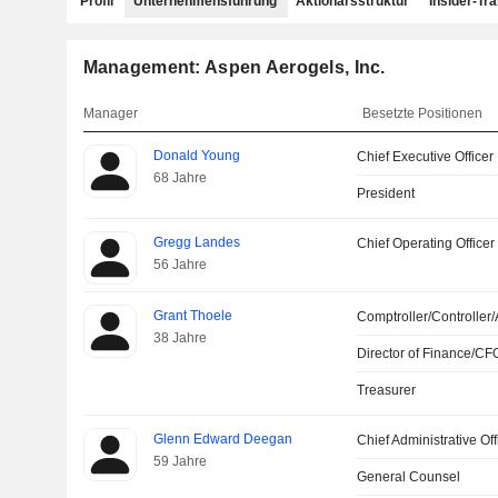
Profil
Unternehmensführung
Aktionärsstruktur
Insider-Tr
Management: Aspen Aerogels, Inc.
Manager
Besetzte Positionen
Donald Young
Chief Executive Officer
68 Jahre
President
Gregg Landes
Chief Operating Officer
56 Jahre
Grant Thoele
Comptroller/Controller/
38 Jahre
Director of Finance/CF
Treasurer
Glenn Edward Deegan
Chief Administrative Off
59 Jahre
General Counsel