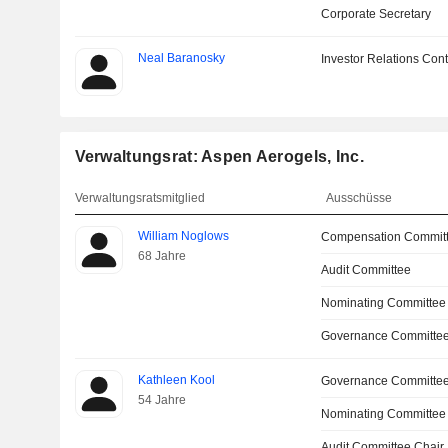
Corporate Secretary
Neal Baranosky
Investor Relations Cont
Verwaltungsrat: Aspen Aerogels, Inc.
Verwaltungsratsmitglied
Ausschüsse
William Noglows
Compensation Committ
68 Jahre
Audit Committee
Nominating Committee
Governance Committe
Kathleen Kool
Governance Committe
54 Jahre
Nominating Committee
Audit Committee Chair