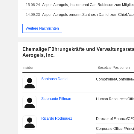
15.08.24
14.09.23
Aspen Aerogels ernennt Santhosh Daniel zum Chief Acco
Weitere Nachrichten
Ehemalige Führungskräfte und Verwaltungsrats
Aerogels, Inc.
Insider
Besetzte Positionen
Santhosh Daniel
Comptroller/Controller/
Stephanie Pittman
Human Resources Offi
Ricardo Rodriguez
Director of Finance/CF
Corporate Officer/Princ