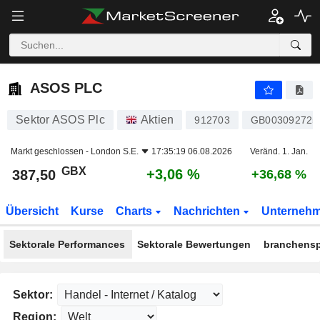
ASOS PLC
387,50
p
+3,06 %
ASOS PLC
Sektor ASOS Plc
Aktien
912703
GB003092725
Markt geschlossen -
London S.E.
17:35:19 06.08.2026
Veränd. 1. Jan.
GBX
+3,06 %
387,50
+36,68 %
Übersicht
Kurse
Charts
Nachrichten
Unterneh
Sektorale Performances
Sektorale Bewertungen
branchensp
Sektor:
Region: