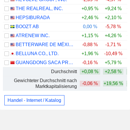
THE REALREAL, INC.
+0,95 %
+9,24 %
+
HEPSIBURADA
+2,46 %
+2,10 %
BOOZT AB
0,00 %
-5,78 %
ATRENEW INC.
+1,15 %
+4,26 %
+
BETTERWARE DE MÉXICO, S.A.P.I. DE C.V.
-0,88 %
-1,71 %
BELLUNA CO., LTD.
+1,96 %
-10,49 %
GUANGDONG SACA PRECISION MANUFACTURING CO., LTD.
-0,16 %
+5,79 %
Durchschnitt
+0,08 %
+2,58 %
Gewichteter Durchschnitt nach
-0,06 %
+19,56 %
+
Marktkapitalisierung
Handel - Internet / Katalog