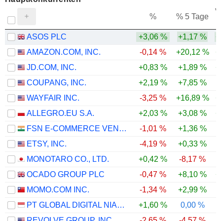
V
%
% 5 Tage
ASOS PLC
+3,06 %
+1,17 %
+
AMAZON.COM, INC.
-0,14 %
+20,12 %
+
JD.COM, INC.
+0,83 %
+1,89 %
+
COUPANG, INC.
+2,19 %
+7,85 %
-
WAYFAIR INC.
-3,25 %
+16,89 %
+
ALLEGRO.EU S.A.
+2,03 %
+3,08 %
+
FSN E-COMMERCE VENTURES LIMITED
-1,01 %
+1,36 %
ETSY, INC.
-4,19 %
+0,33 %
MONOTARO CO., LTD.
+0,42 %
-8,17 %
OCADO GROUP PLC
-0,47 %
+8,10 %
+
MOMO.COM INC.
-1,34 %
+2,99 %
-
PT GLOBAL DIGITAL NIAGA TBK
+1,60 %
0,00 %
REVOLVE GROUP, INC.
-2,65 %
-4,57 %