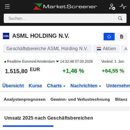
ASML HOLDING N.V.
1.515,80
€
+1,46 %
ASML HOLDING N.V.
Geschäftsbereiche ASML Holding N.V.
Aktien
A1
Realtime
Euronext Amsterdam
14:32:48 07.08.2026
Veränd. 1. Jan.
EUR
+1,46 %
1.515,80
+64,55 %
Übersicht
Kurse
Charts
Nachrichten
Unterneh
Analystenprognosen
Gewinn- und Verlustrechnung
Bilanz
Umsatz 2025 nach Geschäftsbereichen