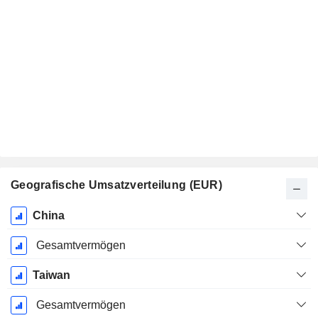
Geografische Umsatzverteilung (EUR)
Ende d.
China
Geschäftsjahres:
Dezember
Gesamtvermögen
Taiwan
Gesamtvermögen