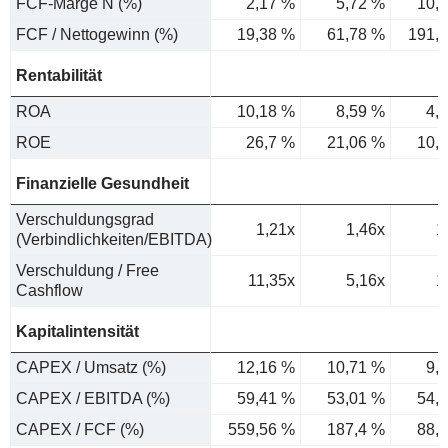
FCF-Marge N (%)
2,17 %
5,72 %
10,
FCF / Nettogewinn (%)
19,38 %
61,78 %
191,
Rentabilität
ROA
10,18 %
8,59 %
4,
ROE
26,7 %
21,06 %
10,
Finanzielle Gesundheit
Verschuldungsgrad
1,21x
1,46x
1
(Verbindlichkeiten/EBITDA)
Verschuldung / Free
11,35x
5,16x
1
Cashflow
Kapitalintensität
CAPEX / Umsatz (%)
12,16 %
10,71 %
9,
CAPEX / EBITDA (%)
59,41 %
53,01 %
54,
CAPEX / FCF (%)
559,56 %
187,4 %
88,