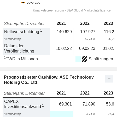
2021
2022
2023
Steuerjahr: Dezember
1
Nettoverschuldung
140.629
197.927
116.22
Veränderung
-
40,74 %
-41,28
Datum der
10.02.22
09.02.23
01.02.2
Veröffentlichung
1
TWD in Millionen
Schätzungen
Prognostizierter Cashflow: ASE Technology
Holding Co., Ltd.
2021
2022
2023
Steuerjahr: Dezember
CAPEX
69.301
71.890
53.68
1
Investitionsaufwand
Veränderung
-
3,74 %
-25,33