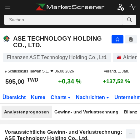
ASE TECHNOLOGY HOLDING CO., LTD.
595,00
NT$
+0,34 %
ASE TECHNOLOGY HOLDING
CO., LTD.
Finanzen ASE Technology Holding Co., Ltd.
Aktien
Schlusskurs
Taiwan S.E.
06.08.2026
Veränd. 1. Jan.
TWD
+0,34 %
595,00
+137,52 %
Übersicht
Kurse
Charts
Nachrichten
Unterneh
Analystenprognosen
Gewinn- und Verlustrechnung
Bilanz
Voraussichtliche Gewinn- und Verlustrechnung:
ASE Technology Holding Co., Ltd.