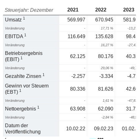
2021
2022
2023
Steuerjahr: Dezember
1
Umsatz
569.997
670.945
581.91
Veränderung
-
17,71 %
-13,27
1
EBITDA
116.649
135.628
98.43
Veränderung
-
16,27 %
-27,43
Betriebsergebnis
62.125
80.176
40.32
1
(EBIT)
Veränderung
-
29,06 %
-49,7
1
Gezahlte Zinsen
-2.257
-3.334
-4.72
Gewinn vor Steuern
80.336
81.626
42.60
1
(EBT)
Veränderung
-
1,61 %
-47,81
1
Nettoergebnis
63.908
62.090
31.72
Veränderung
-
-2,84 %
-48,9
Datum der
10.02.22
09.02.23
01.02.2
Veröffentlichung