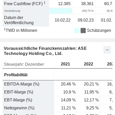
1
Free Cashflow (FCF)
12.385
38.361
60.74
Veränderung
-
209,74 %
58,36
Datum der
10.02.22
09.02.23
01.02.2
Veröffentlichung
1
TWD in Millionen
Schätzungen
Voraussichtliche Finanzkennzahlen: ASE
Technology Holding Co., Ltd.
2021
2022
202
Steuerjahr: Dezember
Profitabilität
EBITDA-Marge (%)
20,46 %
20,21 %
16,
EBIT-Marge (%)
10,9 %
11,95 %
6,
EBT-Marge (%)
14,09 %
12,17 %
7,
Nettogewinn (%)
11,21 %
9,25 %
5,