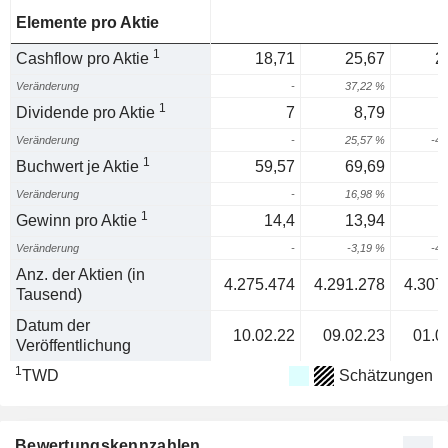
Elemente pro Aktie
1
Cashflow pro Aktie
18,71
25,67
2
Veränderung
-
37,22 %
2
1
Dividende pro Aktie
7
8,79
Veränderung
-
25,57 %
-40
1
Buchwert je Aktie
59,57
69,69
Veränderung
-
16,98 %
1
Gewinn pro Aktie
14,4
13,94
Veränderung
-
-3,19 %
-48
Anz. der Aktien (in
4.275.474
4.291.278
4.307
Tausend)
Datum der
10.02.22
09.02.23
01.0
Veröffentlichung
1
TWD
Schätzungen
Bewertungskennzahlen