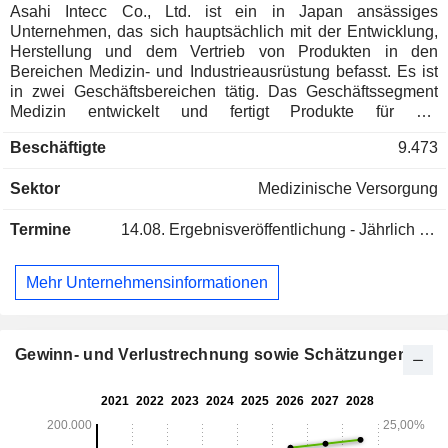
Asahi Intecc Co., Ltd. ist ein in Japan ansässiges
Unternehmen, das sich hauptsächlich mit der Entwicklung,
Herstellung und dem Vertrieb von Produkten in den
Bereichen Medizin- und Industrieausrüstung befasst. Es ist
in zwei Geschäftsbereichen tätig. Das Geschäftssegment
Medizin entwickelt und fertigt Produkte für die
minimalinvasive Behandlung (Führungsdrähte und
Beschäftigte
9.473
Katheter), die vorwiegend für die intravaskuläre Behandlung
eingesetzt werden, und vertreibt diese an Krankenhäuser
Sektor
Medizinische Versorgung
und andere Einrichtungen – in Japan hauptsächlich über
Direktvertrieb, im Ausland überwiegend über
Termine
14.08.
Ergebnisveröffentlichung - Jährlich 2026
Vertriebspartner sowie in den Vereinigten Staaten,
Frankreich, Deutschland und Italien vorrangig über
Direktvertrieb. Das Geschäftssegment „Device Business“
Mehr Unternehmensinformationen
entwickelt und fertigt Komponenten für den medizinischen
und industriellen Bereich und vertreibt diese an Hersteller in
Japan und im Ausland. Die Produkte werden als
medizinische Geräte in Bereichen wie dem Kreislaufsystem,
Gewinn- und Verlustrechnung sowie Schätzungen
dem abdominalen, peripheren und zerebrovaskulären
System sowie als industrielle Ausrüstung in einer Vielzahl
von Bereichen eingesetzt, darunter Freizeit, Bauwesen und
Automobilindustrie.