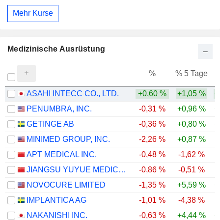
Mehr Kurse
Medizinische Ausrüstung
%
% 5 Tage
%
ASAHI INTECC CO., LTD.
+0,60 %
+1,05 %
+
PENUMBRA, INC.
-0,31 %
+0,96 %
+
GETINGE AB
-0,36 %
+0,80 %
+
MINIMED GROUP, INC.
-2,26 %
+0,87 %
APT MEDICAL INC.
-0,48 %
-1,62 %
-
JIANGSU YUYUE MEDICAL EQUIPMENT & SUPPLY CO., LTD.
-0,86 %
-0,51 %
-
NOVOCURE LIMITED
-1,35 %
+5,59 %
+
IMPLANTICA AG
-1,01 %
-4,38 %
-
NAKANISHI INC.
-0,63 %
+4,44 %
+