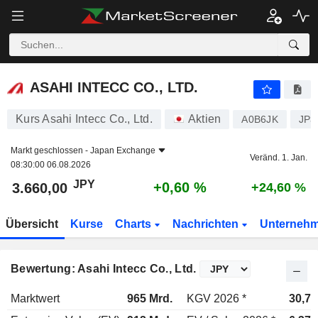
ASAHI INTECC CO., LTD.
3.660,00
¥
+0,60 %
ASAHI INTECC CO., LTD.
Kurs Asahi Intecc Co., Ltd.
Aktien
A0B6JK
JP3
Markt geschlossen -
Japan Exchange
Veränd. 1. Jan.
08:30:00 06.08.2026
JPY
+0,60 %
3.660,00
+24,60 %
Übersicht
Kurse
Charts
Nachrichten
Unterneh
Bewertung: Asahi Intecc Co., Ltd.
Marktwert
965 Mrd.
KGV 2026 *
30,7x