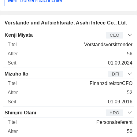
Mehr Börsen-Nachrichten
Vorstände und Aufsichtsräte: Asahi Intecc Co., Ltd.
Manager
Titel
Alter
Seit
Kenji Miyata
CEO
Vorstandsvorsitzender
56
01.09.2024
Mizuho Ito
DFI
Finanzdirektor/CFO
52
01.09.2016
Shinjiro Otani
HRO
Personalreferent
50