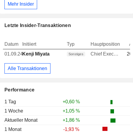
Mehr Insider
Letzte Insider-Transaktionen
Datum
Initiiert
Typ
Hauptposition
A
01.09.24
Kenji Miyata
Chief Executive Officer (CEO)
20
Sonstiges
Alle Transaktionen
Performance
1 Tag
+0,60 %
1 Woche
+1,05 %
Aktueller Monat
+1,86 %
1 Monat
-1,93 %