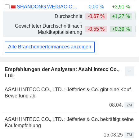
SHANDONG WEIGAO ORTHOPAEDIC DEVICE CO., LTD
0,00 %
+3,91 %
-
Durchschnitt
-0,67 %
+1,27 %
+
Gewichteter Durchschnitt nach
-0,55 %
+0,39 %
+
Marktkapitalisierung
Alle Branchenperformances anzeigen
Empfehlungen der Analysten: Asahi Intecc Co.,
Ltd.
ASAHI INTECC CO., LTD. : Jefferies & Co. gibt eine Kauf-
Bewertung ab
08.04.
ZM
ASAHI INTECC CO., LTD. : Jefferies & Co. bekräftigt seine
Kaufempfehlung
15.08.25
ZM