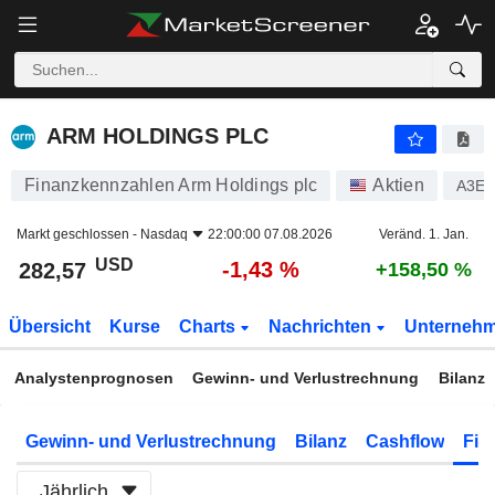
ARM HOLDINGS PLC
282,57
$
-1,43 %
ARM HOLDINGS PLC
Finanzkennzahlen Arm Holdings plc
Aktien
A3E
Markt geschlossen -
Nasdaq
22:00:00 07.08.2026
Veränd. 1. Jan.
USD
-1,43 %
282,57
+158,50 %
Übersicht
Kurse
Charts
Nachrichten
Unterneh
Analystenprognosen
Gewinn- und Verlustrechnung
Bilanz
Gewinn- und Verlustrechnung
Bilanz
Cashflow
Fin
Jährlich