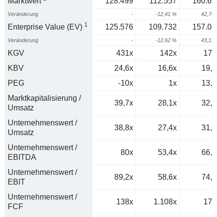
Marktwert
128.499
112.557
160.65
Veränderung
-
-12,41 %
42,74
1
Enterprise Value (EV)
125.576
109.732
157.05
Veränderung
-
-12,62 %
43,13
KGV
431x
142x
178
KBV
24,6x
16,6x
19,5
PEG
-10x
1x
13,4
Marktkapitalisierung /
39,7x
28,1x
32,7
Umsatz
Unternehmenswert /
38,8x
27,4x
31,9
Umsatz
Unternehmenswert /
80x
53,4x
66,4
EBITDA
Unternehmenswert /
89,2x
58,6x
74,3
EBIT
Unternehmenswert /
138x
1.108x
178
FCF