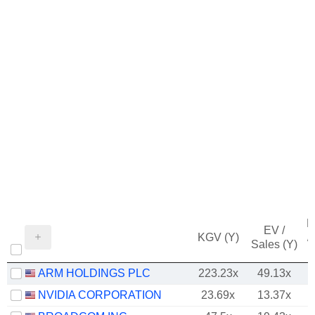
M
EV /
KGV (Y)
/
Sales (Y)
ARM HOLDINGS PLC
223.23x
49.13x
NVIDIA CORPORATION
23.69x
13.37x