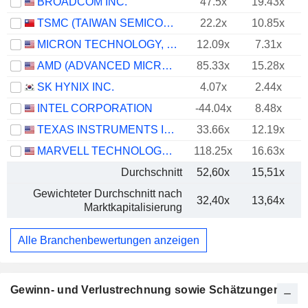
BROADCOM INC.
47.5x
19.43x
TSMC (TAIWAN SEMICONDUCTOR MANUFACTURING COMPANY)
22.2x
10.85x
MICRON TECHNOLOGY, INC.
12.09x
7.31x
AMD (ADVANCED MICRO DEVICES)
85.33x
15.28x
SK HYNIX INC.
4.07x
2.44x
INTEL CORPORATION
-44.04x
8.48x
TEXAS INSTRUMENTS INCORPORATED
33.66x
12.19x
MARVELL TECHNOLOGY GROUP LTD
118.25x
16.63x
Durchschnitt
52,60x
15,51x
Gewichteter Durchschnitt nach
32,40x
13,64x
Marktkapitalisierung
Alle Branchenbewertungen anzeigen
Gewinn- und Verlustrechnung sowie Schätzungen