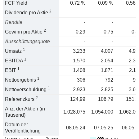
FCF Yield
0,72 %
0,09 %
0,56 
2
Dividende pro Aktie
-
-
Rendite
-
-
2
Gewinn pro Aktie
0,29
0,75
0,8
Ausschüttungsquote
-
-
1
Umsatz
3.233
4.007
4.92
1
EBITDA
1.570
2.054
2.36
1
EBIT
1.408
1.871
2.11
1
Nettoergebnis
306
792
90
1
Nettoverschuldung
-2.923
-2.825
-3.60
2
Referenzkurs
124,99
106,79
151,2
Anz. der Aktien (in
1.028.075
1.054.000
1.062.00
Tausend)
Datum der
08.05.24
07.05.25
06.05.2
Veröffentlichung
1
2