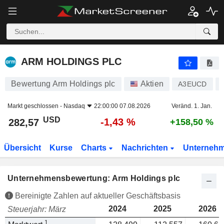
ARM HOLDINGS PLC
282,57
$
-1,43 %
ARM HOLDINGS PLC
Bewertung Arm Holdings plc
Aktien
A3EUCD
Markt geschlossen -
Nasdaq
22:00:00 07.08.2026
Veränd. 1. Jan.
USD
-1,43 %
282,57
+158,50 %
Übersicht
Kurse
Charts
Nachrichten
Unterneh
Unternehmensbewertung: Arm Holdings plc
Bereinigte Zahlen auf aktueller Geschäftsbasis
2024
2025
2026
Steuerjahr: März
1