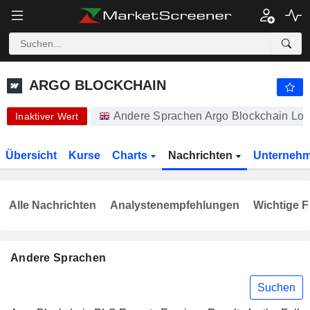
ARGO BLOCKCHAIN
0,8000
p
-23,81 %
ARGO BLOCKCHAIN
Andere Sprachen Argo Blockchain Lon
Inaktiver Wert
Übersicht
Kurse
Charts
Nachrichten
Unterneh
Alle Nachrichten
Analystenempfehlungen
Wichtige F
Andere Sprachen
Suchen