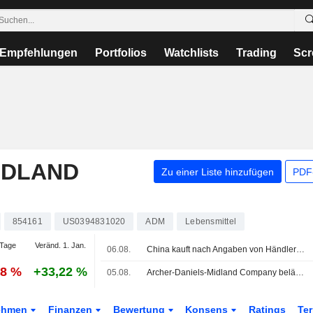
Empfehlungen
Portfolios
Watchlists
Trading
Scr
IDLAND
Zu einer Liste hinzufügen
PDF-
854161
US0394831020
ADM
Lebensmittel
Tage
Veränd. 1. Jan.
06.08.
China kauft nach Angaben von Händlern mindestens 10 weitere Ladungen US-Sojabohnen
38 %
+33,22 %
05.08.
Archer-Daniels-Midland Company belässt Quartalsdividende bei 0,52 USD je Aktie, zahlbar am 9. September an Aktionäre, die am 19. August eingetragen sind
ehmen
Finanzen
Bewertung
Konsens
Ratings
Te