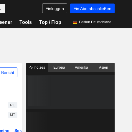
Einloggen
Ein Abo abschließen
eener
Tools
Top / Flop
Edition Deutschland
Indizes
Europa
Amerika
Asien
Bericht
RE
MT
rmine
Sektor
Derivate
ETFs