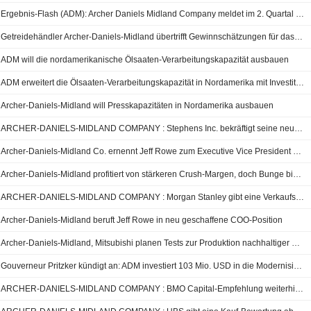
Ergebnis-Flash (ADM): Archer Daniels Midland Company meldet im 2. Quartal einen Umsatz von 22,68 Mrd. USD, nach FactSet-Schätzung von 22,75 Mrd. USD
Getreidehändler Archer-Daniels-Midland übertrifft Gewinnschätzungen für das zweite Quartal
ADM will die nordamerikanische Ölsaaten-Verarbeitungskapazität ausbauen
ADM erweitert die Ölsaaten-Verarbeitungskapazität in Nordamerika mit Investitionen an vier US-Standorten
Archer-Daniels-Midland will Presskapazitäten in Nordamerika ausbauen
ARCHER-DANIELS-MIDLAND COMPANY : Stephens Inc. bekräftigt seine neutrale Bewertung
Archer-Daniels-Midland Co. ernennt Jeff Rowe zum Executive Vice President und Chief Operating Officer - ab 17. August 2026
Archer-Daniels-Midland profitiert von stärkeren Crush-Margen, doch Bunge bietet mehr Aufwärtspotenzial, sagt Morgan Stanley
ARCHER-DANIELS-MIDLAND COMPANY : Morgan Stanley gibt eine Verkaufsbewertung ab
Archer-Daniels-Midland beruft Jeff Rowe in neu geschaffene COO-Position
Archer-Daniels-Midland, Mitsubishi planen Tests zur Produktion nachhaltiger Flugkraftstoffe
Gouverneur Pritzker kündigt an: ADM investiert 103 Mio. USD in die Modernisierung der Standorte in Decatur
ARCHER-DANIELS-MIDLAND COMPANY : BMO Capital-Empfehlung weiterhin neutral