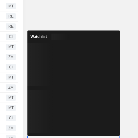
MT
RE
RE
CI
Watchlist
MT
ZM
CI
MT
ZM
MT
MT
CI
ZM