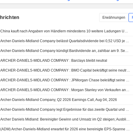
chrichten
Erwähnungen
China kauft nach Angaben von Händlern mindestens 10 weitere Ladungen US-Sojabohnen
Archer-Daniels-Midland Company belässt Quartalsdividende bei 0,52 USD je Aktie, zahlbar am 9. September an Aktionäre, die am 19. August eingetragen sind
Archer-Daniels-Midland Company kündigt Bardividende an, zahlbar am 9. September 2026
ARCHER-DANIELS-MIDLAND COMPANY : Barclays bleibt neutral
ARCHER-DANIELS-MIDLAND COMPANY : BMO Capital bekräftigt seine neutrale Bewertung
ARCHER-DANIELS-MIDLAND COMPANY : JPMorgan Chase bekräftigt seine neutrale Bewertung
ARCHER-DANIELS-MIDLAND COMPANY : Morgan Stanley von Verkaufen an Neutral
Archer-Daniels-Midland Company, Q2 2026 Earnings Call, Aug 04, 2026
Archer-Daniels-Midland Company legt Ergebnisse für das zweite Quartal und die ersten sechs Monate bis zum 30. Juni 2026 vor
Archer Daniels Midland: Bereinigter Gewinn und Umsatz im Q2 steigen; Ausblick für bereinigtes EPS im Geschäftsjahr 2026 angehoben
(ADM) Archer-Daniels-Midland erwartet für 2026 eine bereinigte EPS-Spanne von 5,15 bis 5,60 USD, gegenüber einer FactSet-Schätzung von 4,82 USD