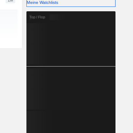
ZM
Meine Watchlists
Top / Flop