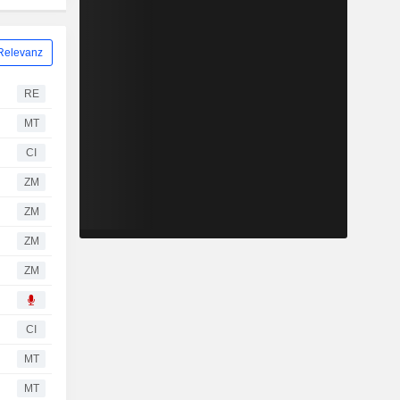
Relevanz
RE
MT
CI
ZM
ZM
ZM
ZM
CI
MT
MT