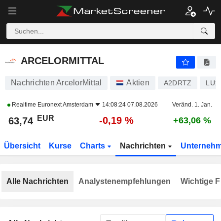
ARCELORMITTAL
63,74
€
-0,19 %
ARCELORMITTAL
Nachrichten ArcelorMittal
Aktien
A2DRTZ
LU1
Realtime
Euronext Amsterdam
14:08:24 07.08.2026
Veränd. 1. Jan.
EUR
-0,19 %
63,74
+63,06 %
Übersicht
Kurse
Charts
Nachrichten
Unterneh
Alle Nachrichten
Analystenempfehlungen
Wichtige F