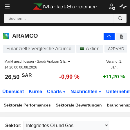
ARAMCO
26,50
﷼
-0,90 %
ARAMCO
Finanzielle Vergleiche Aramco
Aktien
A2PVHD
Markt geschlossen -
Saudi Arabian S.E.
Veränd. 1.
14:20:00 06.08.2026
Jan.
SAR
-0,90 %
26,50
+11,20 %
Übersicht
Kurse
Charts
Nachrichten
Unterneh
Sektorale Performances
Sektorale Bewertungen
branchensp
Sektor: