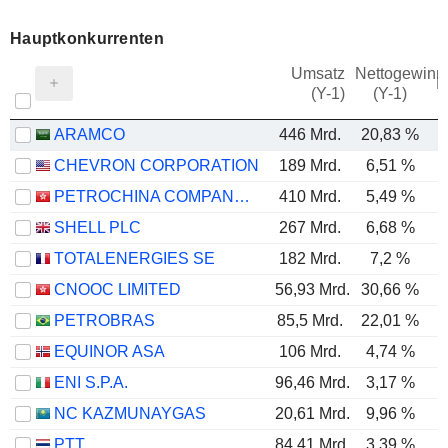
Hauptkonkurrenten
Umsatz
Nettogewinn
M
(Y-1)
(Y-1)
ARAMCO
446 Mrd.
20,83 %
CHEVRON CORPORATION
189 Mrd.
6,51 %
PETROCHINA COMPANY LIMITED
410 Mrd.
5,49 %
SHELL PLC
267 Mrd.
6,68 %
TOTALENERGIES SE
182 Mrd.
7,2 %
CNOOC LIMITED
56,93 Mrd.
30,66 %
PETROBRAS
85,5 Mrd.
22,01 %
EQUINOR ASA
106 Mrd.
4,74 %
ENI S.P.A.
96,46 Mrd.
3,17 %
NC KAZMUNAYGAS
20,61 Mrd.
9,96 %
PTT
84,41 Mrd.
3,39 %