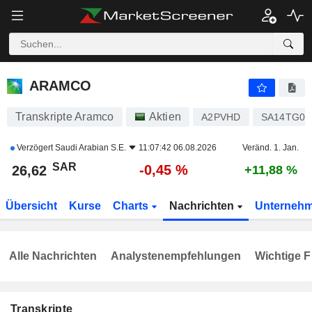
ARAMCO
26,62
﷼
-0,45 %
ARAMCO
Transkripte Aramco
Aktien
A2PVHD
SA14TG01
Verzögert
Saudi Arabian S.E.
11:07:42 06.08.2026
Veränd. 1. Jan.
SAR
-0,45 %
26,62
+11,88 %
Übersicht
Kurse
Charts
Nachrichten
Unterneh
Alle Nachrichten
Analystenempfehlungen
Wichtige F
Transkripte