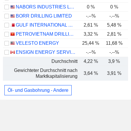
NABORS INDUSTRIES LTD.
0 %
0 %
BORR DRILLING LIMITED
-.--%
-.--%
GULF INTERNATIONAL SERVICES Q.P.S.C.
2,61 %
5,48 %
PETROVIETNAM DRILLING AND WELL SERVICES CORPORATION
3,32 %
2,81 %
VELESTO ENERGY
25,44 %
11,68 %
ENSIGN ENERGY SERVICES INC.
-.--%
-.--%
Durchschnitt
4,22 %
3,9 %
Gewichteter Durchschnitt nach
3,64 %
3,91 %
Marktkapitalisierung
Öl- und Gasbohrung - Andere