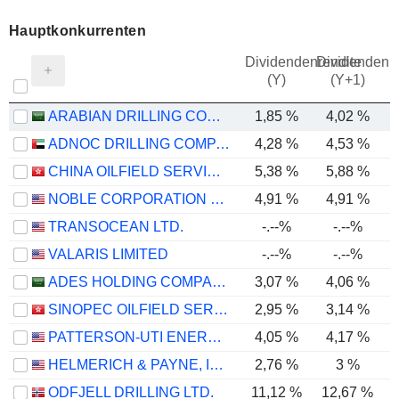
Hauptkonkurrenten
Dividendenrendite
Dividendenre
(Y)
(Y+1)
ARABIAN DRILLING COMPANY
1,85 %
4,02 %
ADNOC DRILLING COMPANY
4,28 %
4,53 %
CHINA OILFIELD SERVICES LIMITED
5,38 %
5,88 %
NOBLE CORPORATION PLC
4,91 %
4,91 %
TRANSOCEAN LTD.
-.--%
-.--%
VALARIS LIMITED
-.--%
-.--%
ADES HOLDING COMPANY
3,07 %
4,06 %
SINOPEC OILFIELD SERVICE CORPORATION
2,95 %
3,14 %
PATTERSON-UTI ENERGY, INC.
4,05 %
4,17 %
-
HELMERICH & PAYNE, INC.
2,76 %
3 %
ODFJELL DRILLING LTD.
11,12 %
12,67 %