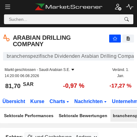
ARABIAN DRILLING COMPANY
81,70
﷼
-0,97 %
ARABIAN DRILLING
COMPANY
branchenspezifische Dividenden Arabian Drilling Compan
Markt geschlossen -
Saudi Arabian S.E.
Veränd. 1.
14:20:00 06.08.2026
Jan.
SAR
-0,97 %
81,70
-17,27 %
Übersicht
Kurse
Charts
Nachrichten
Unterneh
Sektorale Performances
Sektorale Bewertungen
branchensp