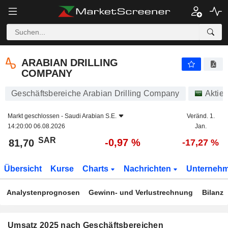
ARABIAN DRILLING COMPANY
81,70
﷼
-0,97 %
ARABIAN DRILLING
COMPANY
Geschäftsbereiche Arabian Drilling Company
Aktie
Markt geschlossen -
Saudi Arabian S.E.
Veränd. 1.
14:20:00 06.08.2026
Jan.
SAR
-0,97 %
81,70
-17,27 %
Übersicht
Kurse
Charts
Nachrichten
Unterneh
Analystenprognosen
Gewinn- und Verlustrechnung
Bilanz
Umsatz 2025 nach Geschäftsbereichen