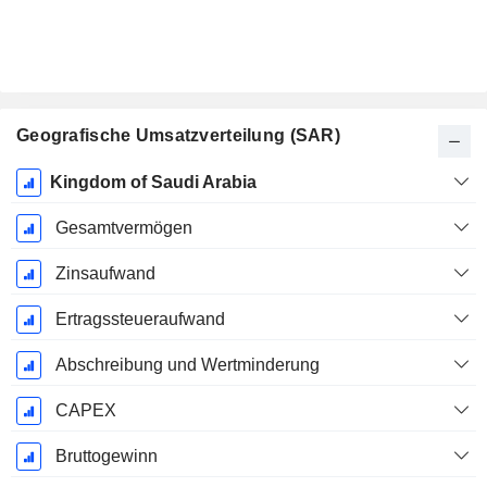
Geografische Umsatzverteilung (SAR)
Ende d.
Kingdom of Saudi Arabia
Geschäftsjahres:
Dezember
Gesamtvermögen
Zinsaufwand
Ertragssteueraufwand
Abschreibung und Wertminderung
CAPEX
Bruttogewinn