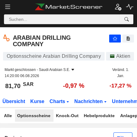
ARABIAN DRILLING COMPANY
81,70
﷼
-0,97 %
ARABIAN DRILLING
COMPANY
Optionsscheine Arabian Drilling Company
Aktien
Markt geschlossen -
Saudi Arabian S.E.
Veränd. 1.
14:20:00 06.08.2026
Jan.
SAR
-0,97 %
81,70
-17,27 %
Übersicht
Kurse
Charts
Nachrichten
Unterneh
Alle
Optionsscheine
Knock-Out
Hebelprodukte
Anlagep