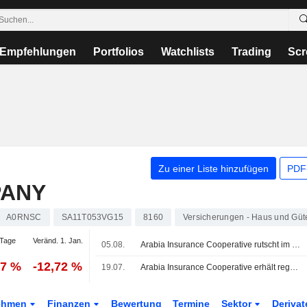
Empfehlungen
Portfolios
Watchlists
Trading
Scr
Zu einer Liste hinzufügen
PDF-
PANY
A0RNSC
SA11T053VG15
8160
Versicherungen - Haus und Güt
Tage
Veränd. 1. Jan.
05.08.
Arabia Insurance Cooperative rutscht im ersten Halbjahr in die Verlustzone; Versicherungserlöse steigen
37 %
-12,72 %
19.07.
Arabia Insurance Cooperative erhält regulatorische Genehmigung für den Vertrieb von Aufenthaltsversicherungen
ehmen
Finanzen
Bewertung
Termine
Sektor
Deriva