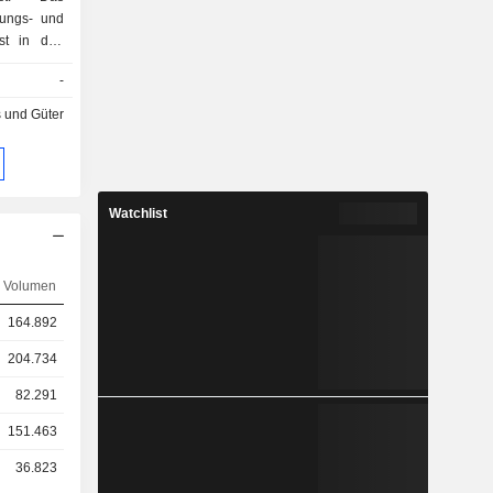
rungs- und
st in drei
llgemeine
-
ngen sowie
assen. Die
 und Güter
erk von 10
önigreich
Watchlist
Volumen
164.892
204.734
82.291
151.463
36.823