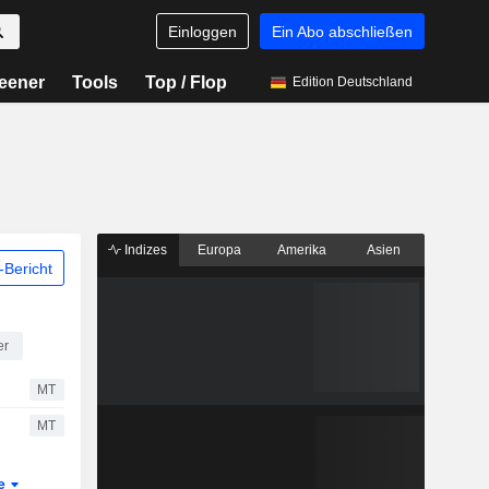
Einloggen
Ein Abo abschließen
eener
Tools
Top / Flop
Edition Deutschland
Indizes
Europa
Amerika
Asien
Bericht
er
MT
MT
te