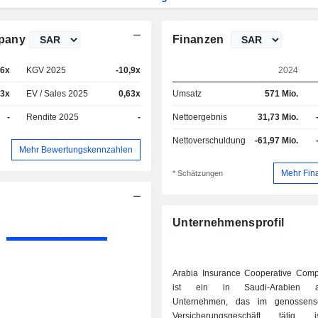
mpany
Finanzen
,6x
KGV 2025
-10,9x
2024
13x
EV / Sales 2025
0,63x
Umsatz
571 Mio.
-
Rendite 2025
-
Nettoergebnis
31,73 Mio.
Nettoverschuldung
-61,97 Mio.
Mehr Bewertungskennzahlen
Mehr Fin
* Schätzungen
Unternehmensprofil
Arabia Insurance Cooperative Co
ist ein in Saudi-Arabien an
Unternehmen, das im genossensch
Versicherungsgeschäft tätig 