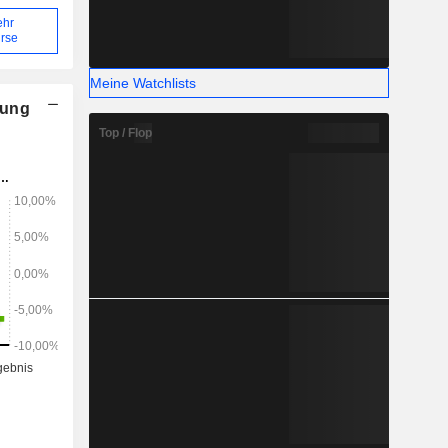
ehr
rse
Meine Watchlists
nung
Top / Flop