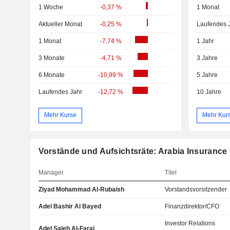
1 Woche
-0,37 %
1 Monat
Aktueller Monat
-0,25 %
Laufendes 
1 Monat
-7,74 %
1 Jahr
3 Monate
-4,71 %
3 Jahre
6 Monate
-10,99 %
5 Jahre
Laufendes Jahr
-12,72 %
10 Jahre
Mehr Kurse
Mehr Kur
Vorstände und Aufsichtsräte: Arabia Insuranc
Manager
Titel
Ziyad Mohammad Al-Rubaish
Vorstandsvorsitzender
Adel Bashir Al Bayed
Finanzdirektor/CFO
Investor Relations
Adel Saleh Al-Faraj