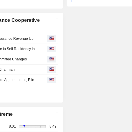
rance Cooperative
Insurance Revenue Up
Arabia Insurance Cooperative Gets Regulatory Clearance to Sell Residency Insurance
mmittee Changes
 Chairman
Arabia Insurance Cooperative Company Announces Board Appointments, Effective May 20, 2026
treme
8,01
8,49