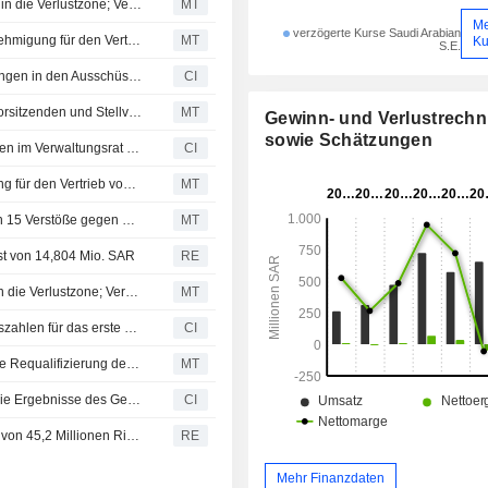
Arabia Insurance Cooperative rutscht im ersten Halbjahr in die Verlustzone; Versicherungserlöse steigen
MT
M
verzögerte Kurse Saudi Arabian
Arabia Insurance Cooperative erhält regulatorische Genehmigung für den Vertrieb von Aufenthaltsversicherungen
MT
Ku
S.E.
Arabia Insurance Cooperative Company kündigt Änderungen in den Ausschüssen an
CI
Arabia Insurance Cooperative ernennt Verwaltungsratsvorsitzenden und Stellvertreter
MT
Gewinn- und Verlustrech
sowie Schätzungen
Arabia Insurance Cooperative Company gibt Ernennungen im Verwaltungsrat bekannt, wirksam zum 20. Mai 2026
CI
Arabia Insurance Cooperative erhält endgültige Zulassung für den Vertrieb von Touristenversicherungen
MT
Saudi-Arabischer Ausschuss verhängt Sanktionen gegen 15 Verstöße gegen das Kapitalmarktgesetz
MT
ust von 14,804 Mio. SAR
RE
Arabia Insurance Cooperative rutscht im ersten Quartal in die Verlustzone; Versicherungsumsatz steigt
MT
Arabia Insurance Cooperative Company meldet Ergebniszahlen für das erste Quartal zum 31. März 2026
CI
Arabia Insurance erhält behördliche Genehmigung für die Requalifizierung der Krankenversicherung
MT
Arabia Insurance Cooperative Company berichtet über die Ergebnisse des Geschäftsjahres zum 31. Dezember 2025
CI
Arabia Insurance Cooperative verzeichnet Jahresverlust von 45,2 Millionen Riyal
RE
Mehr Finanzdaten