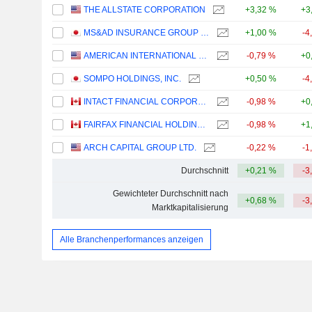
THE ALLSTATE CORPORATION
+3,32 %
+3
MS&AD INSURANCE GROUP HOLDINGS, INC.
+1,00 %
-4
AMERICAN INTERNATIONAL GROUP, INC.
-0,79 %
+0
SOMPO HOLDINGS, INC.
+0,50 %
-4
INTACT FINANCIAL CORPORATION
-0,98 %
+0
FAIRFAX FINANCIAL HOLDINGS LIMITED
-0,98 %
+1
ARCH CAPITAL GROUP LTD.
-0,22 %
-1
Durchschnitt
+0,21 %
-3
Gewichteter Durchschnitt nach
+0,68 %
-3
Marktkapitalisierung
Alle Branchenperformances anzeigen