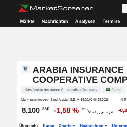
Märkte
Nachrichten
Analysen
Termine
ARABIA INSURANCE
COOPERATIVE COM
Kurs Arabia Insurance Cooperative Company
Aktien
Markt geschlossen -
Saudi Arabian S.E.
14:20:00 06.08.2026
% 5 
8,100
-1,58 %
SAR
-0,
Übersicht
Kurse
Charts
Nachrichten
Untern