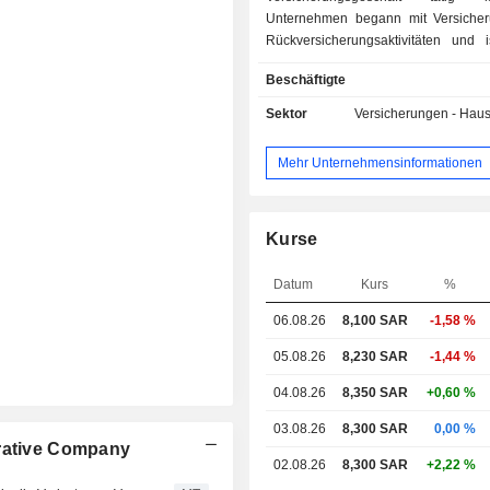
Unternehmen begann mit Versiche
Rückversicherungsaktivitäten und i
Geschäftsbereichen tätig, die a
Beschäftigte
Versicherungen, Krankenversicheru
Spar- und Schutzversicherungen umf
Sektor
Versicherungen - Haus
Gesellschaft ist über ein Netzw
Niederlassungen im gesamten K
Mehr Unternehmensinformationen
Saudi-Arabien tätig.
Kurse
Datum
Kurs
%
06.08.26
8,100
SAR
-1,58 %
05.08.26
8,230 SAR
-1,44 %
04.08.26
8,350 SAR
+0,60 %
03.08.26
8,300 SAR
0,00 %
erative Company
02.08.26
8,300 SAR
+2,22 %