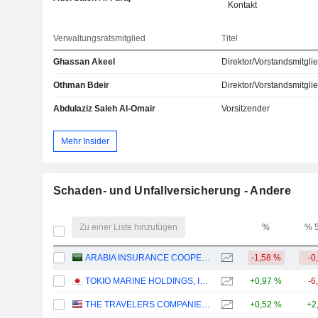
Kontakt
Verwaltungsratsmitglied
Titel
Ghassan Akeel
Direktor/Vorstandsmitgli
Othman Bdeir
Direktor/Vorstandsmitgli
Abdulaziz Saleh Al-Omair
Vorsitzender
Mehr Insider
Schaden- und Unfallversicherung - Andere
Zu einer Liste hinzufügen
%
% 
ARABIA INSURANCE COOPERATIVE COMPANY
-1,58 %
-0
TOKIO MARINE HOLDINGS, INC.
+0,97 %
-6
THE TRAVELERS COMPANIES, INC.
+0,52 %
+2