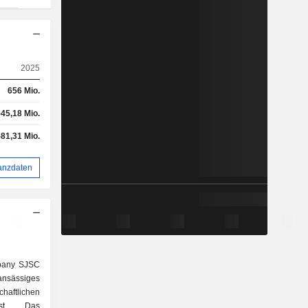
2025
656 Mio.
-45,18 Mio.
-81,31 Mio.
anzdaten
mpany SJSC
sässiges
aftlichen
ist. Das