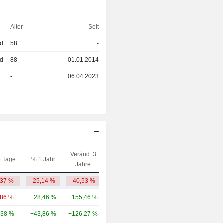
Alter
Seit
ed
58
-
ed
88
01.01.2014
-
06.04.2023
Veränd. 3
5 Tage
% 1 Jahr
Kap.($)
Jahre
,37 %
-25,14 %
-40,53 %
116 Mio.
,86 %
+28,46 %
+155,46 %
90,97 Mrd.
,38 %
+43,86 %
+126,27 %
79,77 Mrd.