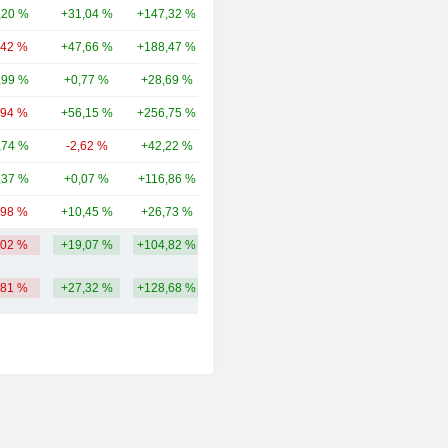
,20 %
+31,04 %
+147,32 %
68,11 Mrd.
,42 %
+47,66 %
+188,47 %
43,9 Mrd.
,99 %
+0,77 %
+28,69 %
42,48 Mrd.
,94 %
+56,15 %
+256,75 %
39,35 Mrd.
,74 %
-2,62 %
+42,22 %
35,54 Mrd.
,37 %
+0,07 %
+116,86 %
34,34 Mrd.
,98 %
+10,45 %
+26,73 %
33,67 Mrd.
,02 %
+19,07 %
+104,82 %
46,83 Mrd.
,81 %
+27,32 %
+128,68 %