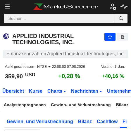
APPLIED INDUSTRIAL TECHNOLOGIES, INC.
359,90
$
+0,28 %
APPLIED INDUSTRIAL
TECHNOLOGIES, INC.
Finanzkennzahlen Applied Industrial Technologies, Inc.
Markt geschlossen -
NYSE
22:00:03 07.08.2026
Veränd. 1. Jan.
USD
+0,28 %
359,90
+40,16 %
Übersicht
Kurse
Charts
Nachrichten
Unterneh
Analystenprognosen
Gewinn- und Verlustrechnung
Bilanz
Gewinn- und Verlustrechnung
Bilanz
Cashflow
Fin